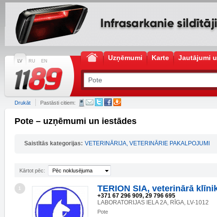
Uzņēmumi
Karte
Jautājumi u
LV
RU
EN
Drukāt
Pastāsti citiem:
Pote – uzņēmumi un iestādes
Saistītās kategorijas:
VETERINĀRIJA, VETERINĀRIE PAKALPOJUMI
Kārtot pēc:
Pēc noklusējuma
TERION SIA, veterinārā klīni
1
+371 67 296 909, 29 796 695
LABORATORIJAS IELA 2A, RĪGA, LV-1012
Pote