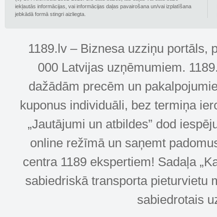
iekļautās informācijas, vai informācijas daļas pavairošana un/vai izplatīšana
jebkādā formā stingri aizliegta.
1189.lv – Biznesa uzziņu portāls, 
000 Latvijas uzņēmumiem. 1189.lv
dažādām precēm un pakalpojumiem! 
kuponus individuāli, bez termiņa ie
„Jautājumi un atbildes” dod iespēj
online režīmā un saņemt padomus u
centra 1189 ekspertiem! Sadaļa „Kar
sabiedriskā transporta pieturvietu 
sabiedrotais u