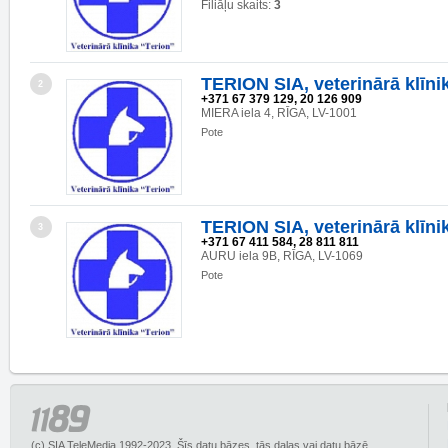
Filiāļu skaits:
3
TERION SIA, veterinārā klīni
2
+371 67 379 129, 20 126 909
MIERA iela 4, RĪGA, LV-1001
Pote
TERION SIA, veterinārā klīni
3
+371 67 411 584, 28 811 811
AURU iela 9B, RĪGA, LV-1069
Pote
(c) SIA TeleMedia 1992-2023. Šīs datu bāzes, tās daļas vai datu bāzē