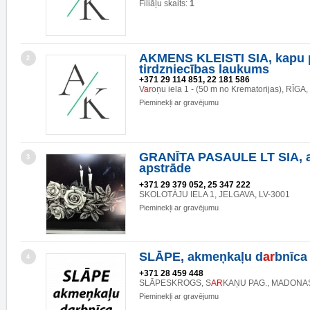
Filiāļu skaits:
1
AKMENS KLEISTI SIA, kapu 
2
tirdzniecības laukums
+371 29 114 851, 22 181 586
V
ar
oņu iela 1 - (50 m no Krematorijas), RĪGA
Pieminekļi ar gravējumu
GRANĪTA PASAULE LT SIA, 
3
apstrāde
+371 29 379 052, 25 347 222
SKOLOTĀJU IELA 1, JELGAVA, LV-3001
Pieminekļi ar gravējumu
SLĀPE, akmeņkaļu d
ar
bnīca
4
+371 28 459 448
SLĀPESKROGS, S
AR
KAŅU PAG., MADONAS
Pieminekļi ar gravējumu