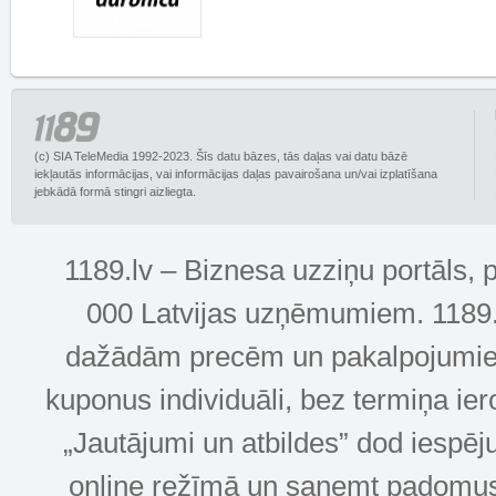
(c) SIA TeleMedia 1992-2023. Šīs datu bāzes, tās daļas vai datu bāzē
iekļautās informācijas, vai informācijas daļas pavairošana un/vai izplatīšana
jebkādā formā stingri aizliegta.
1189.lv – Biznesa uzziņu portāls, 
000 Latvijas uzņēmumiem. 1189.lv
dažādām precēm un pakalpojumiem! 
kuponus individuāli, bez termiņa ie
„Jautājumi un atbildes” dod iespēj
online režīmā un saņemt padomus u