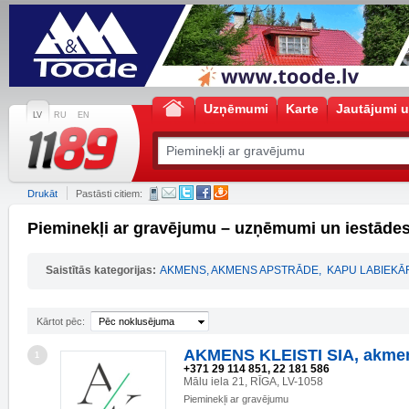
Uzņēmumi
Karte
Jautājumi u
LV
RU
EN
Drukāt
Pastāsti citiem:
Pieminekļi ar gravējumu – uzņēmumi un iestāde
Saistītās kategorijas:
AKMENS, AKMENS APSTRĀDE
,
KAPU LABIEK
Kārtot pēc:
Pēc noklusējuma
AKMENS KLEISTI SIA, akmen
1
+371 29 114 851, 22 181 586
Mālu iela 21, RĪGA, LV-1058
Pieminekļi ar gravējumu