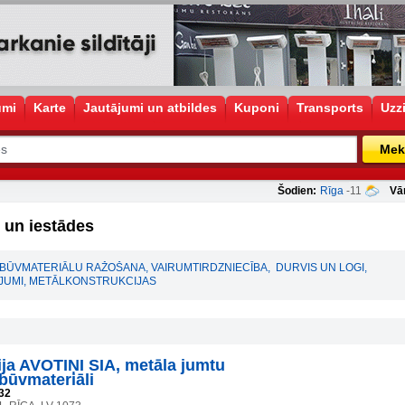
umi
Karte
Jautājumi un atbildes
Kuponi
Transports
Uzz
Mek
Šodien:
Rīga
-11
Vā
un iestādes
BŪVMATERIĀLU RAŽOŠANA, VAIRUMTIRDZNIECĪBA
,
DURVIS UN LOGI
,
JUMI, METĀLKONSTRUKCIJAS
a AVOTIŅI SIA, metāla jumtu
būvmateriāli
32