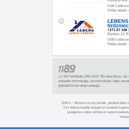
Rustēnu iela 
OSB-3 plāksne
Filiāļu skaits:
LEBENS 
2
tirdzniec
+371 67 346 
Rankas 10, R
OSB-3 plāksne
Filiāļu skaits:
(c) SIA TeleMedia 1992-2023. Šīs datu bāzes, tās 
iekļautās informācijas, vai informācijas daļas pava
jebkādā formā stingri aizliegta.
1189.lv – Biznesa uzziņu portāls, piedāvā plašu
Tā ir lieliska iespēja ietaupīt un izmantot kupo
jautājumus online režīmā un saņemt padomus 
transp