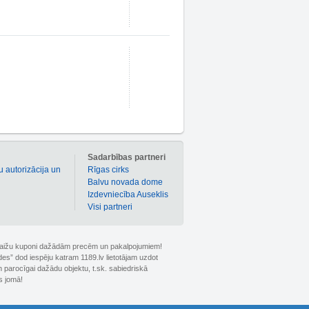
m
Sadarbības partneri
u autorizācija un
Rīgas cirks
Balvu novada dome
Izdevniecība Auseklis
Visi partneri
 atlaižu kuponi dažādām precēm un pakalpojumiem!
ldes” dod iespēju katram 1189.lv lietotājam uzdot
 parocīgai dažādu objektu, t.sk. sabiedriskā
s jomā!