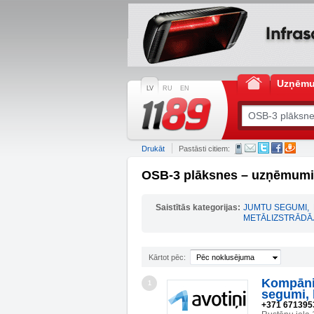
Uzņēm
LV
RU
EN
Drukāt
Pastāsti citiem:
OSB-3 plāksnes – uzņēmumi 
Saistītās kategorijas:
JUMTU SEGUMI
,
METĀLIZSTRĀDĀ
Kārtot pēc:
Pēc noklusējuma
Kompānij
1
segumi, 
+371 671395