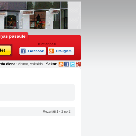
iņas pasaulē
Ieiet ar pasi
lēt
Facebook
Draugiem
rda diena:
Aisma, Askolds
Sekot:
Rezultāti 1 - 2 no 2