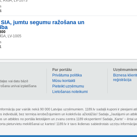
1, RĪGA, LV-1073
s
4
SIA, jumtu segumu ražošana un
ība
300
ĪGA, LV-1005
s
1
Par portālu
Uzņēmumie
Privātuma politika
Biznesa klient
reģistrācija
Mūsu kontakti
daļas vai datu bāzē
irošana un/vai izplatīšana
Pieteikt uzņēmumu
Lietošanas noteikumi
 informāciju par vairāk nekā 90 000 Latvijas uzņēmumiem. 1189.lv sadaļā kuponi ir pieejami
nus individuāli, bez termiņa ierobežojumiem un kolektīvās ažiotāžās! Sadaļa „Jautājumi un atbi
un atbildes no portāla lietotājiem un zvanu centra 1189 ekspertiem! Sadaļa „Karte’ – ērtai un
orta pieturvietu meklēšanai uz kartes! 1189.lv ir tavs ikdienas sabiedrotais uzziņu informācija