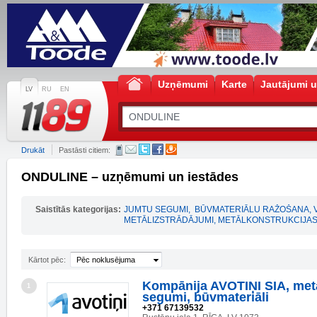
Uzņēmumi
Karte
Jautājumi u
LV
RU
EN
Drukāt
Pastāsti citiem:
ONDULINE – uzņēmumi un iestādes
Saistītās kategorijas:
JUMTU SEGUMI
,
BŪVMATERIĀLU RAŽOŠANA, 
METĀLIZSTRĀDĀJUMI, METĀLKONSTRUKCIJA
Kārtot pēc:
Pēc noklusējuma
Kompānija AVOTIŅI SIA, met
1
segumi, būvmateriāli
+371 67139532