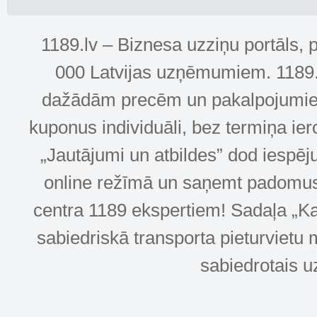
1189.lv – Biznesa uzziņu portāls, 
000 Latvijas uzņēmumiem. 1189.lv
dažādām precēm un pakalpojumiem! 
kuponus individuāli, bez termiņa ie
„Jautājumi un atbildes” dod iespēj
online režīmā un saņemt padomus u
centra 1189 ekspertiem! Sadaļa „Kar
sabiedriskā transporta pieturvietu 
sabiedrotais u