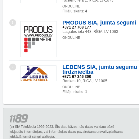
Rustēnu iela 1, RĪGA, LV-1073
ONDULINE
Filiāļu skaits:
4
PRODUS SIA, jumta segumi
2
+371 27 768 177
Latgales iela 443, RĪGA, LV-1063
ONDULINE
LEBENS SIA, jumtu segumu 
3
tirdzniecība
+371 67 346 300
Rankas 10, RĪGA, LV-1005
ONDULINE
Filiāļu skaits:
1
(c) SIA TeleMedia 1992-2023. Šīs datu bāzes, tās daļas vai datu bāzē
iekļautās informācijas, vai informācijas daļas pavairošana un/vai izplatīšana
jebkādā formā stingri aizliegta.