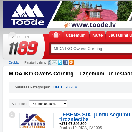
Uzņēmumi
Karte
Jautājumi u
LV
RU
EN
Drukāt
Pastāsti citiem:
MIDA IKO Owens Corning – uzņēmumi un iestād
Saistītās kategorijas:
JUMTU SEGUMI
Kārtot pēc:
Pēc noklusējuma
LEBENS SIA, jumtu segumu 
1
tirdzniecība
+371 67 346 300
Rankas 10, RĪGA, LV-1005