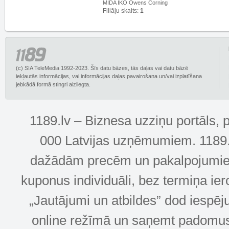
MIDA IKO Owens Corning
Filiāļu skaits:
1
(c) SIA TeleMedia 1992-2023. Šīs datu bāzes, tās daļas vai datu bāzē
iekļautās informācijas, vai informācijas daļas pavairošana un/vai izplatīšana
jebkādā formā stingri aizliegta.
1189.lv – Biznesa uzziņu portāls, 
000 Latvijas uzņēmumiem. 1189.lv
dažādām precēm un pakalpojumiem! 
kuponus individuāli, bez termiņa ie
„Jautājumi un atbildes” dod iespēj
online režīmā un saņemt padomus u