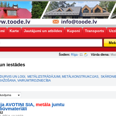
umi
Karte
Jautājumi un atbildes
Kuponi
Transports
Uzz
Mek
Šodien:
Rīga
-11
Vārda diena:
Mud
un iestādes
DURVIS UN LOGI
,
METĀLIZSTRĀDĀJUMI, METĀLKONSTRUKCIJAS
,
SKĀRDNI
RAŽOŠANA, VAIRUMTIRDZNIECĪBA
lusējuma
ja AVOTIŅI SIA,
metāla
jumtu
būvmateriāli
32