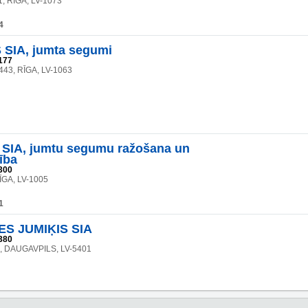
1, RĪGA, LV-1073
4
SIA, jumta segumi
177
 443, RĪGA, LV-1063
SIA, jumtu segumu ražošana un
ība
300
ĪGA, LV-1005
1
S JUMIĶIS SIA
380
20, DAUGAVPILS, LV-5401