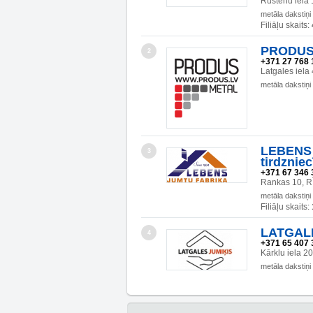
Rustēnu iela 
metāla dakstiņi
Filiāļu skaits:
PRODUS 
2
+371 27 768 
Latgales iela
metāla dakstiņi
LEBENS 
3
tirdzniec
+371 67 346 
Rankas 10, R
metāla dakstiņi
Filiāļu skaits:
LATGALE
4
+371 65 407 
Kārklu iela 
metāla dakstiņi