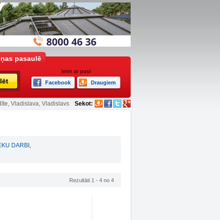
iņas pasaulē
Ieiet ar pasi
lēt
Facebook
Draugiem
īte, Vladislava, Vladislavs
Sekot:
EKU DARBI
,
Rezultāti 1 - 4 no 4