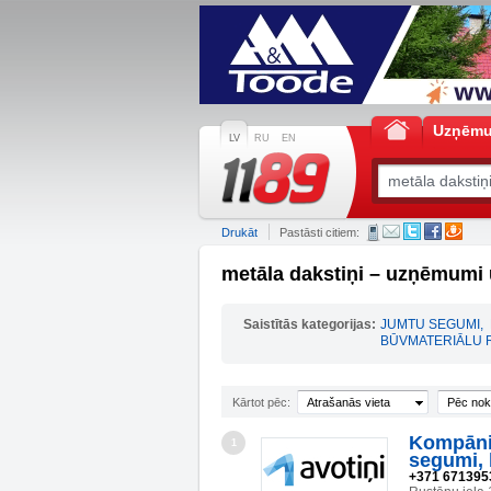
Uzņēm
LV
RU
EN
Drukāt
Pastāsti citiem:
metāla dakstiņi – uzņēmumi 
Saistītās kategorijas:
JUMTU SEGUMI
,
BŪVMATERIĀLU 
Kārtot pēc:
Atrašanās vieta
Pēc nok
Kompāni
1
segumi, 
+371 671395