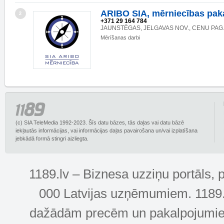
ARIBO SIA, mērniecības pak
2
+371 29 164 784
JAUNSTĒGAS, JELGAVAS NOV., CENU PAG.,
Mērīšanas darbi
(c) SIA TeleMedia 1992-2023. Šīs datu bāzes, tās daļas vai datu bāzē
iekļautās informācijas, vai informācijas daļas pavairošana un/vai izplatīšana
jebkādā formā stingri aizliegta.
1189.lv – Biznesa uzziņu portāls, 
000 Latvijas uzņēmumiem. 1189.lv
dažādām precēm un pakalpojumiem! 