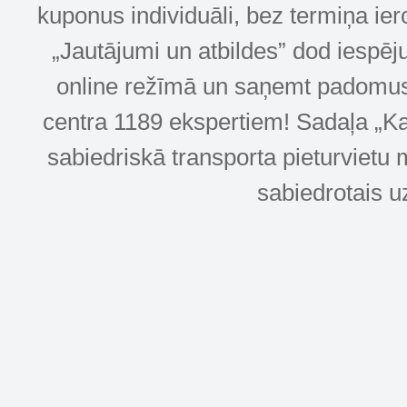
kuponus individuāli, bez termiņa ie
„Jautājumi un atbildes” dod iespēj
online režīmā un saņemt padomus u
centra 1189 ekspertiem! Sadaļa „Kar
sabiedriskā transporta pieturvietu 
sabiedrotais u