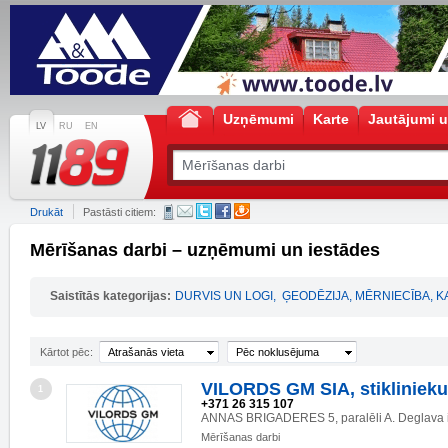
Uzņēmumi
Karte
Jautājumi u
LV
RU
EN
Drukāt
Pastāsti citiem:
Mērīšanas darbi – uzņēmumi un iestādes
Saistītās kategorijas:
DURVIS UN LOGI
,
ĢEODĒZIJA, MĒRNIECĪBA, 
Kārtot pēc:
Atrašanās vieta
Pēc noklusējuma
VILORDS GM SIA, stiklinieku
1
+371 26 315 107
ANNAS BRIGADERES 5, paralēli A. Deglava i
Mērīšanas darbi