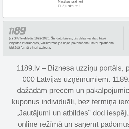
Mastikas praimeri
Filiāļu skaits:
1
(c) SIA TeleMedia 1992-2023. Šīs datu bāzes, tās daļas vai datu bāzē
iekļautās informācijas, vai informācijas daļas pavairošana un/vai izplatīšana
jebkādā formā stingri aizliegta.
1189.lv – Biznesa uzziņu portāls, 
000 Latvijas uzņēmumiem. 1189.lv
dažādām precēm un pakalpojumiem! 
kuponus individuāli, bez termiņa ie
„Jautājumi un atbildes” dod iespēj
online režīmā un saņemt padomus u