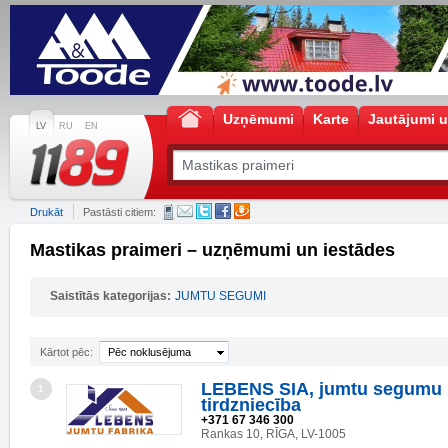
Uzņēmumi
Karte
Jautājumi u
LV
RU
EN
Drukāt
Pastāsti citiem:
Mastikas praimeri – uzņēmumi un iestādes
Saistītās kategorijas:
JUMTU SEGUMI
Kārtot pēc:
Pēc noklusējuma
LEBENS SIA, jumtu segumu 
1
tirdzniecība
+371 67 346 300
Rankas 10, RĪGA, LV-1005