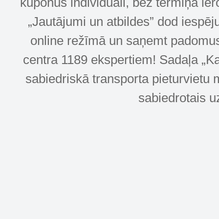
kuponus individuāli, bez termiņa ie
„Jautājumi un atbildes” dod iespēj
online režīmā un saņemt padomus u
centra 1189 ekspertiem! Sadaļa „Kar
sabiedriskā transporta pieturvietu 
sabiedrotais u