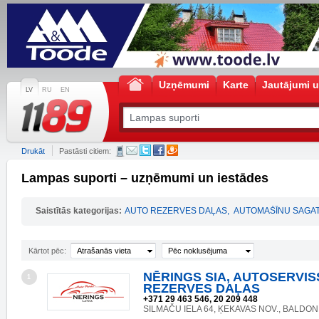
Uzņēmumi
Karte
Jautājumi u
LV
RU
EN
Drukāt
Pastāsti citiem:
Lampas suporti – uzņēmumi un iestādes
Saistītās kategorijas:
AUTO REZERVES DAĻAS
,
AUTOMAŠĪNU SAGAT
Kārtot pēc:
Atrašanās vieta
Pēc noklusējuma
NĒRINGS SIA, AUTOSERVIS
1
REZERVES DAĻAS
+371 29 463 546, 20 209 448
SILMAČU IELA 64, ĶEKAVAS NOV., BALDONE