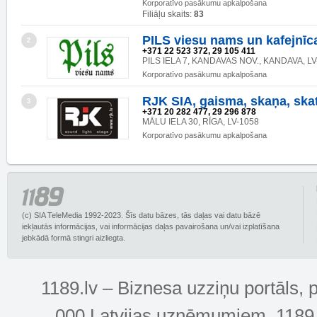
Korporatīvo pasākumu apkalpošana
Filiāļu skaits:
83
PILS viesu nams un kafejnīc
2
+371 22 523 372, 29 105 411
PILS IELA 7, KANDAVAS NOV., KANDAVA, LV
Korporatīvo pasākumu apkalpošana
RJK SIA, gaisma, skaņa, ska
3
+371 20 282 477, 29 296 878
MĀLU IELA 30, RĪGA, LV-1058
Korporatīvo pasākumu apkalpošana
(c) SIA TeleMedia 1992-2023. Šīs datu bāzes, tās daļas vai datu bāzē
iekļautās informācijas, vai informācijas daļas pavairošana un/vai izplatīšana
jebkādā formā stingri aizliegta.
1189.lv – Biznesa uzziņu portāls, 
000 Latvijas uzņēmumiem. 1189.lv