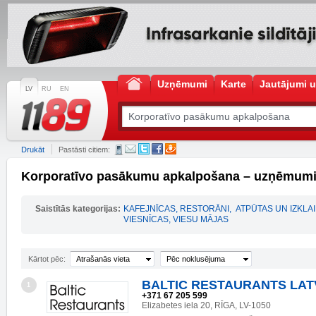
Uzņēmumi
Karte
Jautājumi u
LV
RU
EN
Drukāt
Pastāsti citiem:
Korporatīvo pasākumu apkalpošana – uzņēmumi
Saistītās kategorijas:
KAFEJNĪCAS, RESTORĀNI
,
ATPŪTAS UN IZKL
VIESNĪCAS, VIESU MĀJAS
Kārtot pēc:
Atrašanās vieta
Pēc noklusējuma
BALTIC RESTAURANTS LATV
1
+371 67 205 599
Elizabetes iela 20, RĪGA, LV-1050