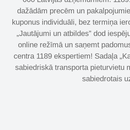
dažādām precēm un pakalpojumiem! 
kuponus individuāli, bez termiņa ie
„Jautājumi un atbildes” dod iespēj
online režīmā un saņemt padomus u
centra 1189 ekspertiem! Sadaļa „Kar
sabiedriskā transporta pieturvietu 
sabiedrotais u