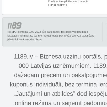
Kondicionieru pildīšana un remonts
Filiāļu skaits:
1
(c) SIA TeleMedia 1992-2023. Šīs datu bāzes, tās daļas vai datu bāzē
iekļautās informācijas, vai informācijas daļas pavairošana un/vai izplatīšana
jebkādā formā stingri aizliegta.
1189.lv – Biznesa uzziņu portāls, 
000 Latvijas uzņēmumiem. 1189.lv
dažādām precēm un pakalpojumiem! 
kuponus individuāli, bez termiņa ie
„Jautājumi un atbildes” dod iespēj
online režīmā un saņemt padomus u