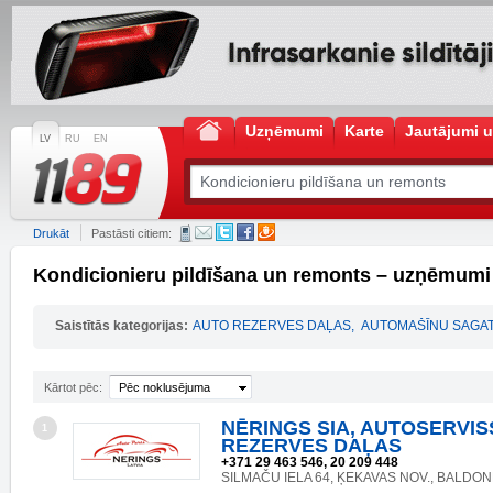
Uzņēmumi
Karte
Jautājumi u
LV
RU
EN
Drukāt
Pastāsti citiem:
Kondicionieru pildīšana un remonts – uzņēmumi
Saistītās kategorijas:
AUTO REZERVES DAĻAS
,
AUTOMAŠĪNU SAGAT
Kārtot pēc:
Pēc noklusējuma
NĒRINGS SIA, AUTOSERVI
1
REZERVES DAĻAS
+371 29 463 546, 20 209 448
SILMAČU IELA 64, ĶEKAVAS NOV., BALDONE