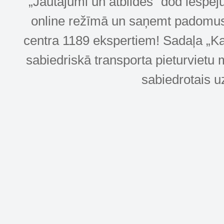
„Jautājumi un atbildes” dod iespēj
online režīmā un saņemt padomus u
centra 1189 ekspertiem! Sadaļa „Kar
sabiedriskā transporta pieturvietu 
sabiedrotais u