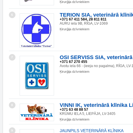
Ķirurǵija dzīvniekiem
TERION SIA, veterinārā klīni
6
+371 67 411 584, 28 811 811
AURU iela 9B, RĪGA, LV-1069
Ķirurǵija dzīvniekiem
OSI SERVISS SIA, veterinārā 
7
+371 67 270 455
Avotu iela 66 - (ieeja no pagalma), RĪGA, LV
Ķirurǵija dzīvniekiem
VINNI IK, veterinārā klīnika L
8
+371 63 48 88 57
KRŪMU IELA 5, LIEPĀJA, LV-3405
Ķirurǵija dzīvniekiem
JAUNPILS VETERINĀRĀ KLĪNIKA
9