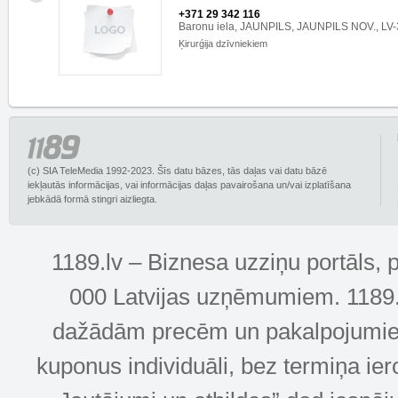
+371 29 342 116
Baronu iela, JAUNPILS, JAUNPILS NOV., LV
Ķirurǵija dzīvniekiem
(c) SIA TeleMedia 1992-2023. Šīs datu bāzes, tās daļas vai datu bāzē
iekļautās informācijas, vai informācijas daļas pavairošana un/vai izplatīšana
jebkādā formā stingri aizliegta.
1189.lv – Biznesa uzziņu portāls, 
000 Latvijas uzņēmumiem. 1189.lv
dažādām precēm un pakalpojumiem! 
kuponus individuāli, bez termiņa ie