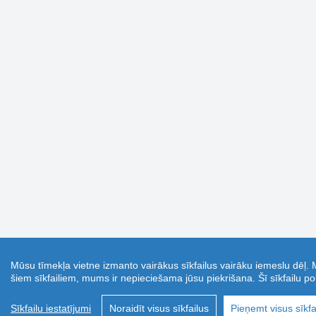
Mūsu tīmekļa vietne izmanto vairākus sīkfailus vairāku iemeslu dēļ. 
šiem sīkfailiem, mums ir nepieciešama jūsu piekrišana. Šī sīkfailu pol
Sīkfailu iestatījumi
Noraidīt visus sīkfailus
Pieņemt visus sīkfa