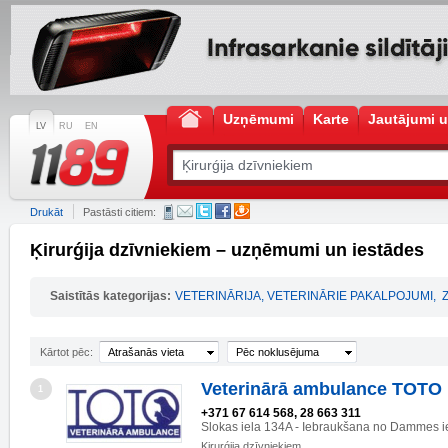
Uzņēmumi
Karte
Jautājumi u
LV
RU
EN
Drukāt
Pastāsti citiem:
Ķirurǵija dzīvniekiem – uzņēmumi un iestādes
Saistītās kategorijas:
VETERINĀRIJA, VETERINĀRIE PAKALPOJUMI
,
Kārtot pēc:
Atrašanās vieta
Pēc noklusējuma
Veterinārā ambulance TOTO
1
+371 67 614 568, 28 663 311
Slokas iela 134A - Iebraukšana no Dammes i
Ķirurǵija dzīvniekiem