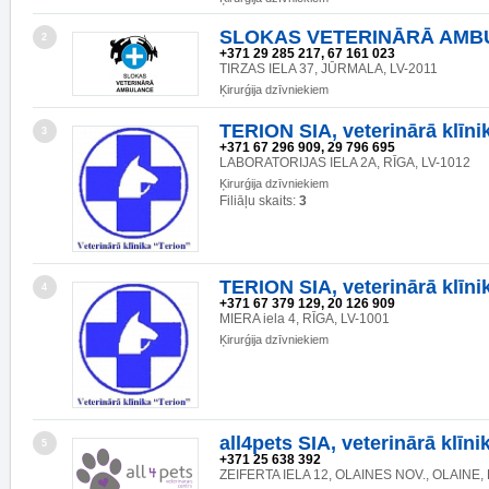
SLOKAS VETERINĀRĀ AMB
2
+371 29 285 217, 67 161 023
TIRZAS IELA 37, JŪRMALA, LV-2011
Ķirurǵija dzīvniekiem
TERION SIA, veterinārā klīni
3
+371 67 296 909, 29 796 695
LABORATORIJAS IELA 2A, RĪGA, LV-1012
Ķirurǵija dzīvniekiem
Filiāļu skaits:
3
TERION SIA, veterinārā klīni
4
+371 67 379 129, 20 126 909
MIERA iela 4, RĪGA, LV-1001
Ķirurǵija dzīvniekiem
all4pets SIA, veterinārā klīni
5
+371 25 638 392
ZEIFERTA IELA 12, OLAINES NOV., OLAINE, 