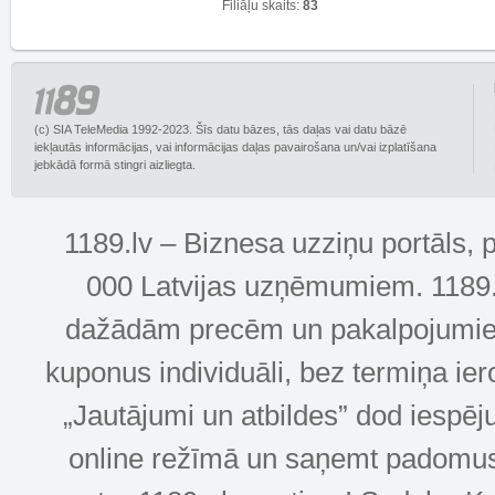
Filiāļu skaits:
83
(c) SIA TeleMedia 1992-2023. Šīs datu bāzes, tās daļas vai datu bāzē
iekļautās informācijas, vai informācijas daļas pavairošana un/vai izplatīšana
jebkādā formā stingri aizliegta.
1189.lv – Biznesa uzziņu portāls, 
000 Latvijas uzņēmumiem. 1189.lv
dažādām precēm un pakalpojumiem! 
kuponus individuāli, bez termiņa ie
„Jautājumi un atbildes” dod iespēj
online režīmā un saņemt padomus u