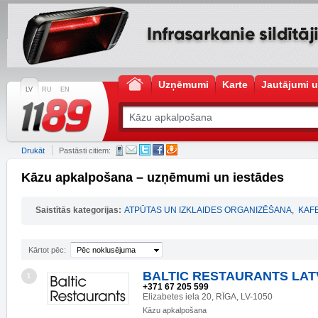
Uzņēmumi
Karte
Jautājumi u
LV
RU
EN
Drukāt
Pastāsti citiem:
Kāzu apkalpošana – uzņēmumi un iestādes
Saistītās kategorijas:
ATPŪTAS UN IZKLAIDES ORGANIZĒŠANA
,
KAF
Kārtot pēc:
Pēc noklusējuma
BALTIC RESTAURANTS LATV
1
+371 67 205 599
Elizabetes iela 20, RĪGA, LV-1050
Kāzu apkalpošana