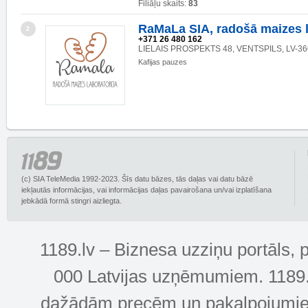
Filiāļu skaits:
83
RaMaLa SIA, radošā maizes l
2
+371 26 480 162
LIELAIS PROSPEKTS 48, VENTSPILS, LV-36
Kafijas pauzes
(c) SIA TeleMedia 1992-2023. Šīs datu bāzes, tās daļas vai datu bāzē
iekļautās informācijas, vai informācijas daļas pavairošana un/vai izplatīšana
jebkādā formā stingri aizliegta.
1189.lv – Biznesa uzziņu portāls, 
000 Latvijas uzņēmumiem. 1189.lv
dažādām precēm un pakalpojumiem! 