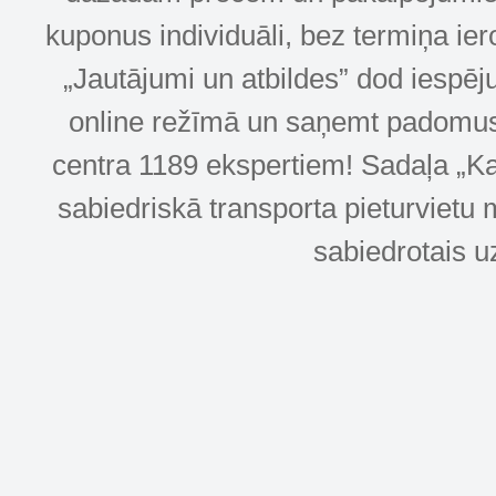
kuponus individuāli, bez termiņa ie
„Jautājumi un atbildes” dod iespēj
online režīmā un saņemt padomus u
centra 1189 ekspertiem! Sadaļa „Kar
sabiedriskā transporta pieturvietu 
sabiedrotais u