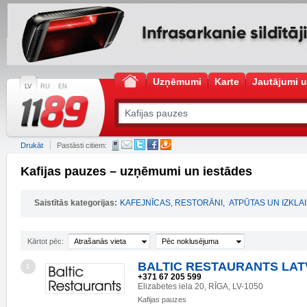
Uzņēmumi
Karte
Jautājumi u
LV
RU
EN
Drukāt
Pastāsti citiem:
Kafijas pauzes – uzņēmumi un iestādes
Saistītās kategorijas:
KAFEJNĪCAS, RESTORĀNI
,
ATPŪTAS UN IZKL
Kārtot pēc:
Atrašanās vieta
Pēc noklusējuma
BALTIC RESTAURANTS LATV
1
+371 67 205 599
Elizabetes iela 20, RĪGA, LV-1050
Kafijas pauzes