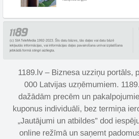
(c) SIA TeleMedia 1992-2023. Šīs datu bāzes, tās daļas vai datu bāzē
iekļautās informācijas, vai informācijas daļas pavairošana un/vai izplatīšana
jebkādā formā stingri aizliegta.
1189.lv – Biznesa uzziņu portāls, 
000 Latvijas uzņēmumiem. 1189.lv
dažādām precēm un pakalpojumiem! 
kuponus individuāli, bez termiņa ie
„Jautājumi un atbildes” dod iespēj
online režīmā un saņemt padomus u