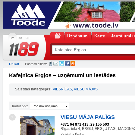
Uzņēmumi
Karte
Jautājumi u
LV
RU
EN
Drukāt
Pastāsti citiem:
Kafejnīca Ērgļos – uzņēmumi un iestādes
Saistītās kategorijas:
VIESNĪCAS, VIESU MĀJAS
Kārtot pēc:
Pēc noklusējuma
VIESU MĀJA PALĪGS
1
+371 64 871 413, 29 155 503
Rīgas iela 4, ĒRGĻI, ĒRGĻU PAG., MADONA
Kafejnīca Ērgļos