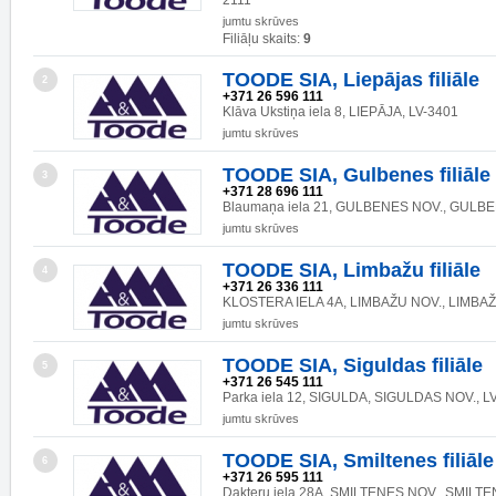
2111
jumtu skrūves
Filiāļu skaits:
9
TOODE SIA, Liepājas filiāle
2
+371 26 596 111
Klāva Ukstiņa iela 8, LIEPĀJA, LV-3401
jumtu skrūves
TOODE SIA, Gulbenes filiāle
3
+371 28 696 111
Blaumaņa iela 21, GULBENES NOV., GULBE
jumtu skrūves
TOODE SIA, Limbažu filiāle
4
+371 26 336 111
KLOSTERA IELA 4A, LIMBAŽU NOV., LIMBAŽI
jumtu skrūves
TOODE SIA, Siguldas filiāle
5
+371 26 545 111
Parka iela 12, SIGULDA, SIGULDAS NOV., L
jumtu skrūves
TOODE SIA, Smiltenes filiāle
6
+371 26 595 111
Dakteru iela 28A, SMILTENES NOV., SMILTE