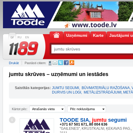
Uzņēmumi
Karte
Jautājumi u
LV
RU
EN
Drukāt
Pastāsti citiem:
jumtu skrūves – uzņēmumi un iestādes
Saistītās kategorijas:
JUMTU SEGUMI
,
BŪVMATERIĀLU RAŽOŠANA, 
DURVIS UN LOGI
,
METĀLIZSTRĀDĀJUMI, MET
Kārtot pēc:
Atrašanās vieta
Pēc noklusējuma
TOODE SIA,
jumtu
segumi
1
+371 67 501 671, 80 004 636
"GAILENES", KRUSTKALNI, ĶEKAVAS PAG., 