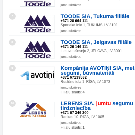
jumtu skrūves
TOODE SIA, Tukuma filiāle
7
+371 28 664 111
Spartaka iela 1, TUKUMS, LV-3101
jumtu skrūves
TOODE SIA, Jelgavas filiāle
8
+371 26 146 111
Lietuvas šoseja 2, JELGAVA, LV-3001
jumtu skrūves
Kompānija AVOTIŅI SIA, met
9
segumi, būvmateriāli
+371 67139532
Rustēnu iela 1, RĪGA, LV-1073
jumtu skrūves
Filiāļu skaits:
4
LEBENS SIA,
jumtu
segumu 
10
tirdzniecība
+371 67 346 300
Rankas 10, RĪGA, LV-1005
jumtu skrūves
Filiāļu skaits:
1