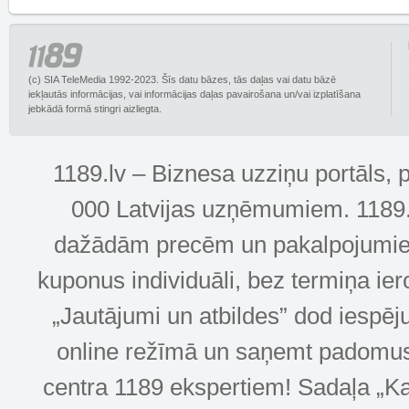
(c) SIA TeleMedia 1992-2023. Šīs datu bāzes, tās daļas vai datu bāzē
iekļautās informācijas, vai informācijas daļas pavairošana un/vai izplatīšana
jebkādā formā stingri aizliegta.
1189.lv – Biznesa uzziņu portāls, 
000 Latvijas uzņēmumiem. 1189.lv
dažādām precēm un pakalpojumiem! 
kuponus individuāli, bez termiņa ie
„Jautājumi un atbildes” dod iespēj
online režīmā un saņemt padomus u
centra 1189 ekspertiem! Sadaļa „Kar