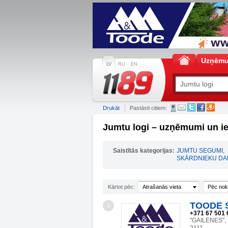
Uzņēm
LV
RU
EN
Drukāt
Pastāsti citiem:
Jumtu logi – uzņēmumi un i
Saistītās kategorijas:
JUMTU SEGUMI
,
SKĀRDNIEKU DA
Kārtot pēc:
Atrašanās vieta
Pēc nok
TOODE 
1
+371 67 501 
"GAILENES",