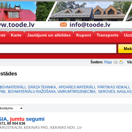
umi
Karte
Jautājumi un atbildes
Kuponi
Transports
Uzz
Mek
Šodien:
Rīga
-11
Vā
estādes
BŪVMATERIĀLI
,
DĀRZA TEHNIKA
,
APDARES MATERIĀLI
,
PĀRTIKAS VEIKALI
,
RBI
,
BŪVMATERIĀLU RAŽOŠANA, VAIRUMTIRDZNIECĪBA
,
SKRŪVES, NAGLAS,
lusējuma
SIA,
jumtu
segumi
671, 80 004 636
 KRUSTKALNI, ĶEKAVAS PAG., ĶEKAVAS NOV., LV-