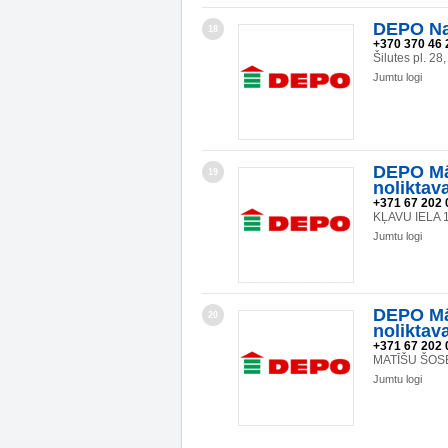
DEPO Na
18
+370 370 46 
Šilutes pl. 2
Jumtu logi
DEPO Mā
19
noliktav
+371 67 202 
KĻAVU IELA 1
Jumtu logi
DEPO Mā
20
noliktav
+371 67 202 
MATĪŠU ŠOSE
Jumtu logi