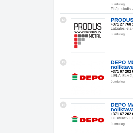
Jumtu logi
Filiāļu skaits:
PRODUS 
12
+371 27 768 
Latgales iela
Jumtu logi
DEPO Mā
13
noliktav
+371 67 202 
LIELĀ IELA 
Jumtu logi
DEPO Mā
14
noliktav
+371 67 202 
LUBĀNAS IEL
Jumtu logi