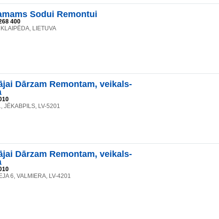
mams Sodui Remontui
268 400
8, KLAIPĒDA, LIETUVA
jai Dārzam Remontam, veikals-
a
010
, JĒKABPILS, LV-5201
jai Dārzam Remontam, veikals-
a
010
JA 6, VALMIERA, LV-4201