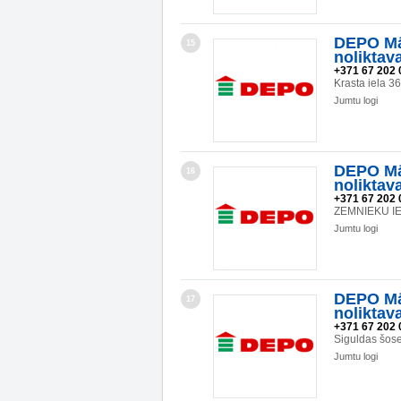
DEPO Mā
15
noliktav
+371 67 202 
Krasta iela 3
Jumtu logi
DEPO Mā
16
noliktav
+371 67 202 
ZEMNIEKU IEL
Jumtu logi
DEPO Mā
17
noliktav
+371 67 202 
Siguldas šos
Jumtu logi