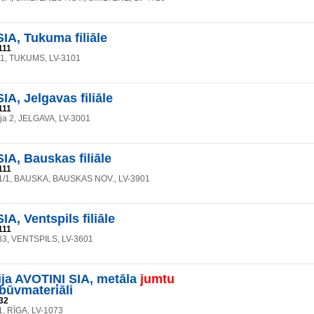
A, Tukuma filiāle
111
a 1, TUKUMS, LV-3101
A, Jelgavas filiāle
111
eja 2, JELGAVA, LV-3001
A, Bauskas filiāle
111
a 1/1, BAUSKA, BAUSKAS NOV., LV-3901
A, Ventspils filiāle
111
133, VENTSPILS, LV-3601
ja AVOTIŅI SIA, metāla
jumtu
būvmateriāli
32
1, RĪGA, LV-1073