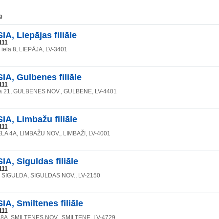
9
A, Liepājas filiāle
111
 iela 8, LIEPĀJA, LV-3401
A, Gulbenes filiāle
111
la 21, GULBENES NOV., GULBENE, LV-4401
A, Limbažu filiāle
111
LA 4A, LIMBAŽU NOV., LIMBAŽI, LV-4001
A, Siguldas filiāle
111
2, SIGULDA, SIGULDAS NOV., LV-2150
A, Smiltenes filiāle
111
 28A, SMILTENES NOV., SMILTENE, LV-4729