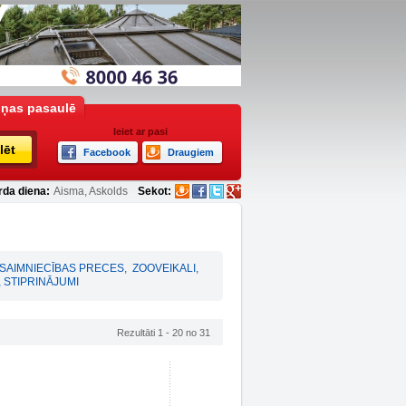
iņas pasaulē
Ieiet ar pasi
lēt
Facebook
Draugiem
rda diena:
Aisma, Askolds
Sekot:
SAIMNIECĪBAS PRECES
,
ZOOVEIKALI
,
 STIPRINĀJUMI
Rezultāti 1 - 20 no 31