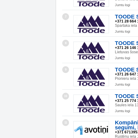
Jumtu logi
TOODE SI
7
+371 28 664 
Spartaka iel
Jumtu logi
TOODE SI
8
+371 26 146 
Lietuvas šos
Jumtu logi
TOODE SI
9
+371 26 647 
Pionieru iel
Jumtu logi
TOODE SI
10
+371 25 774 
Saules iela 
Jumtu logi
Kompāni
11
segumi, 
+371 671395
Rustēnu iela 