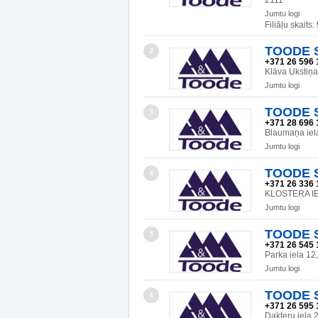
2111
Jumtu logi
Filiāļu skaits:
TOODE SI
2
+371 26 596 
Klāva Ukstiņa
Jumtu logi
TOODE SI
3
+371 28 696 
Blaumaņa ie
Jumtu logi
TOODE SI
4
+371 26 336 
KLOSTERA IE
Jumtu logi
TOODE SI
5
+371 26 545 
Parka iela 1
Jumtu logi
TOODE SI
6
+371 26 595 
Dakteru iela