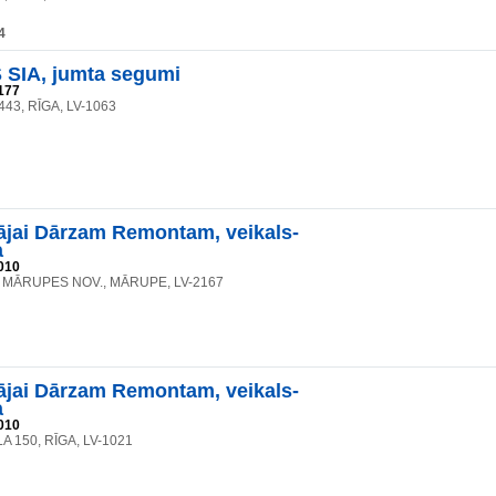
4
SIA, jumta segumi
177
 443, RĪGA, LV-1063
jai Dārzam Remontam, veikals-
a
010
2, MĀRUPES NOV., MĀRUPE, LV-2167
jai Dārzam Remontam, veikals-
a
010
A 150, RĪGA, LV-1021