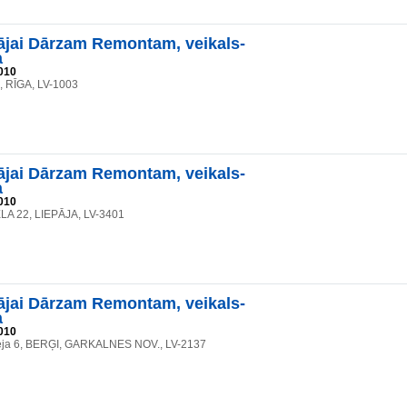
jai Dārzam Remontam, veikals-
a
010
6, RĪGA, LV-1003
jai Dārzam Remontam, veikals-
a
010
A 22, LIEPĀJA, LV-3401
jai Dārzam Remontam, veikals-
a
010
eja 6, BERĢI, GARKALNES NOV., LV-2137