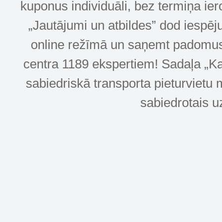
kuponus individuāli, bez termiņa ie
„Jautājumi un atbildes” dod iespēj
online režīmā un saņemt padomus u
centra 1189 ekspertiem! Sadaļa „Kar
sabiedriskā transporta pieturvietu 
sabiedrotais u