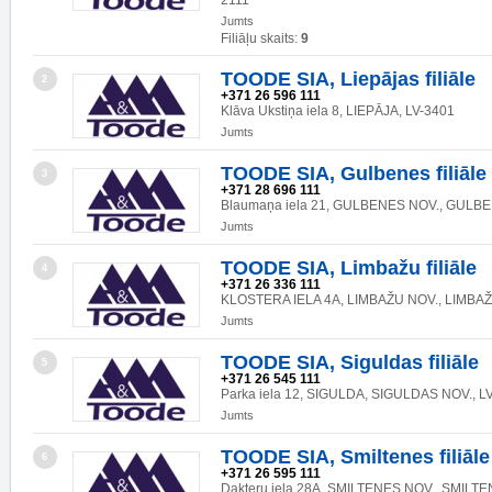
2111
Jumts
Filiāļu skaits:
9
TOODE SIA, Liepājas filiāle
2
+371 26 596 111
Klāva Ukstiņa iela 8, LIEPĀJA, LV-3401
Jumts
TOODE SIA, Gulbenes filiāle
3
+371 28 696 111
Blaumaņa iela 21, GULBENES NOV., GULBE
Jumts
TOODE SIA, Limbažu filiāle
4
+371 26 336 111
KLOSTERA IELA 4A, LIMBAŽU NOV., LIMBAŽI
Jumts
TOODE SIA, Siguldas filiāle
5
+371 26 545 111
Parka iela 12, SIGULDA, SIGULDAS NOV., L
Jumts
TOODE SIA, Smiltenes filiāle
6
+371 26 595 111
Dakteru iela 28A, SMILTENES NOV., SMILTE