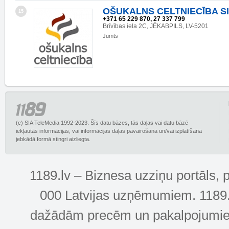
OŠUKALNS CELTNIECĪBA S
15
+371 65 229 870, 27 337 799
Brīvības iela 2C, JĒKABPILS, LV-5201
Jumts
(c) SIA TeleMedia 1992-2023. Šīs datu bāzes, tās daļas vai datu bāzē
iekļautās informācijas, vai informācijas daļas pavairošana un/vai izplatīšana
jebkādā formā stingri aizliegta.
1189.lv – Biznesa uzziņu portāls, 
000 Latvijas uzņēmumiem. 1189.lv
dažādām precēm un pakalpojumiem! 