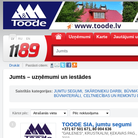
Uzņēmumi
Karte
Jautājumi u
LV
RU
EN
Drukāt
Pastāsti citiem:
Jumts – uzņēmumi un iestādes
Saistītās kategorijas:
JUMTU SEGUMI
,
SKĀRDNIEKU DARBI
,
BŪVMAT
BŪVMATERIĀLI
,
CELTNIECĪBAS UN REMONTU 
Kārtot pēc:
Atrašanās vieta
Pēc noklusējuma
TOODE SIA, jumtu segumi
1
+371 67 501 671, 80 004 636
"GAILENES", KRUSTKALNI, ĶEKAVAS PAG., 