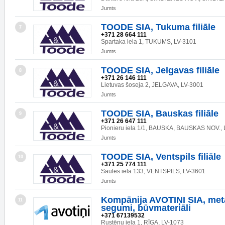
Jumts
TOODE SIA, Tukuma filiāle
7
+371 28 664 111
Spartaka iela 1, TUKUMS, LV-3101
Jumts
TOODE SIA, Jelgavas filiāle
8
+371 26 146 111
Lietuvas šoseja 2, JELGAVA, LV-3001
Jumts
TOODE SIA, Bauskas filiāle
9
+371 26 647 111
Pionieru iela 1/1, BAUSKA, BAUSKAS NOV., 
Jumts
TOODE SIA, Ventspils filiāle
10
+371 25 774 111
Saules iela 133, VENTSPILS, LV-3601
Jumts
Kompānija AVOTIŅI SIA, met
11
segumi, būvmateriāli
+371 67139532
Rustēnu iela 1, RĪGA, LV-1073