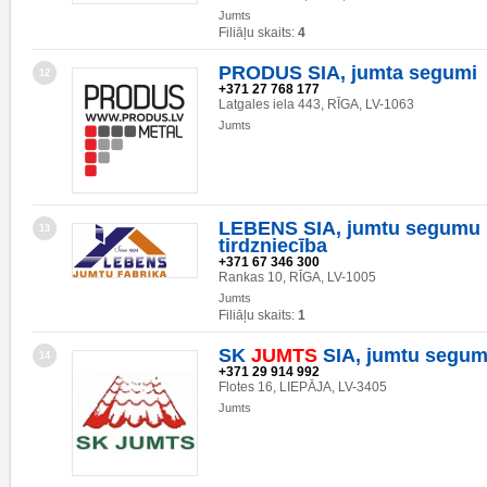
Jumts
Filiāļu skaits:
4
PRODUS SIA, jumta segumi
12
+371 27 768 177
Latgales iela 443, RĪGA, LV-1063
Jumts
LEBENS SIA, jumtu segumu 
13
tirdzniecība
+371 67 346 300
Rankas 10, RĪGA, LV-1005
Jumts
Filiāļu skaits:
1
SK
JUMTS
SIA, jumtu segum
14
+371 29 914 992
Flotes 16, LIEPĀJA, LV-3405
Jumts