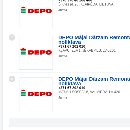
+370 370 46 268 400
Šilutes pl. 28, KLAIPĒDA, LIETUVA
Jumta
DEPO Mājai Dārzam Remonta
19
noliktava
+371 67 202 010
KĻAVU IELA 1, JĒKABPILS, LV-5201
Jumta
DEPO Mājai Dārzam Remonta
20
noliktava
+371 67 202 010
MATĪŠU ŠOSEJA 6, VALMIERA, LV-4201
Jumta