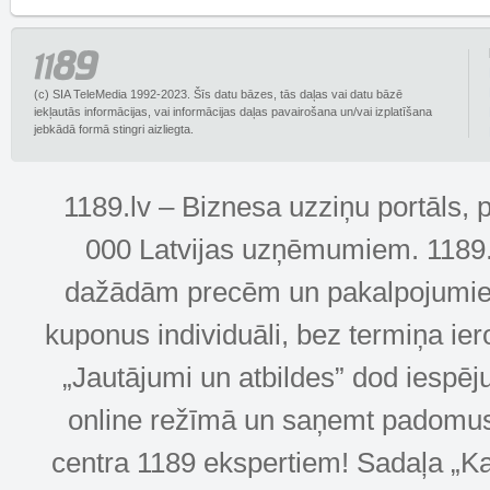
(c) SIA TeleMedia 1992-2023. Šīs datu bāzes, tās daļas vai datu bāzē
iekļautās informācijas, vai informācijas daļas pavairošana un/vai izplatīšana
jebkādā formā stingri aizliegta.
1189.lv – Biznesa uzziņu portāls, 
000 Latvijas uzņēmumiem. 1189.lv
dažādām precēm un pakalpojumiem! 
kuponus individuāli, bez termiņa ie
„Jautājumi un atbildes” dod iespēj
online režīmā un saņemt padomus u
centra 1189 ekspertiem! Sadaļa „Kar