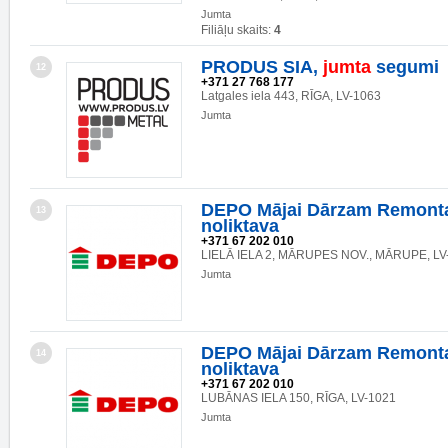
Jumta
Filiāļu skaits:
4
PRODUS SIA,
jumta
segumi
12
+371 27 768 177
Latgales iela 443, RĪGA, LV-1063
Jumta
DEPO Mājai Dārzam Remonta
13
noliktava
+371 67 202 010
LIELĀ IELA 2, MĀRUPES NOV., MĀRUPE, LV
Jumta
DEPO Mājai Dārzam Remonta
14
noliktava
+371 67 202 010
LUBĀNAS IELA 150, RĪGA, LV-1021
Jumta