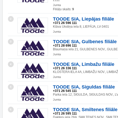
2111
Jumta
Filiāļu skaits:
9
TOODE SIA, Liepājas filiāle
2
+371 26 596 111
Klāva Ukstiņa iela 8, LIEPĀJA, LV-3401
Jumta
TOODE SIA, Gulbenes filiāle
3
+371 28 696 111
Blaumaņa iela 21, GULBENES NOV., GULBE
Jumta
TOODE SIA, Limbažu filiāle
4
+371 26 336 111
KLOSTERA IELA 4A, LIMBAŽU NOV., LIMBAŽI
Jumta
TOODE SIA, Siguldas filiāle
5
+371 26 545 111
Parka iela 12, SIGULDA, SIGULDAS NOV., L
Jumta
TOODE SIA, Smiltenes filiāle
6
+371 26 595 111
Dakteru iela 28A, SMILTENES NOV., SMILTE