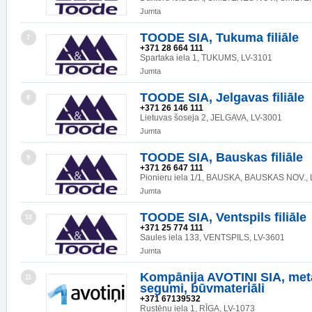
Jumta
TOODE SIA, Tukuma filiāle
7
+371 28 664 111
Spartaka iela 1, TUKUMS, LV-3101
Jumta
TOODE SIA, Jelgavas filiāle
8
+371 26 146 111
Lietuvas šoseja 2, JELGAVA, LV-3001
Jumta
TOODE SIA, Bauskas filiāle
9
+371 26 647 111
Pionieru iela 1/1, BAUSKA, BAUSKAS NOV., 
Jumta
TOODE SIA, Ventspils filiāle
10
+371 25 774 111
Saules iela 133, VENTSPILS, LV-3601
Jumta
Kompānija AVOTIŅI SIA, met
11
segumi, būvmateriāli
+371 67139532
Rustēnu iela 1, RĪGA, LV-1073