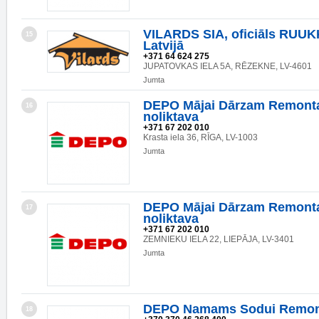
VILARDS SIA, oficiāls RUUKK
15
Latvijā
+371 64 624 275
JUPATOVKAS IELA 5A, RĒZEKNE, LV-4601
Jumta
DEPO Mājai Dārzam Remonta
16
noliktava
+371 67 202 010
Krasta iela 36, RĪGA, LV-1003
Jumta
DEPO Mājai Dārzam Remonta
17
noliktava
+371 67 202 010
ZEMNIEKU IELA 22, LIEPĀJA, LV-3401
Jumta
DEPO Namams Sodui Remon
18