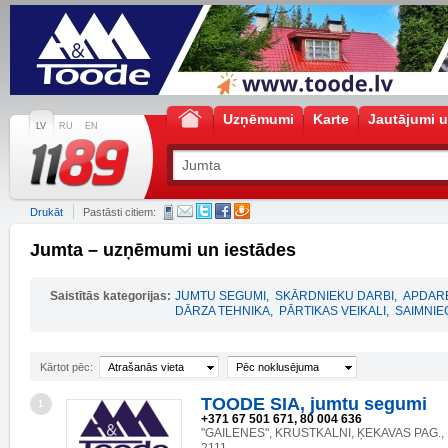
Uzņēmumi
Karte
Jautājumi u
LV
RU
EN
Drukāt
Pastāsti citiem:
Jumta – uzņēmumi un iestādes
Saistītās kategorijas:
JUMTU SEGUMI
,
SKĀRDNIEKU DARBI
,
APDARE
DĀRZA TEHNIKA
,
PĀRTIKAS VEIKALI
,
SAIMNIE
Kārtot pēc:
Atrašanās vieta
Pēc noklusējuma
TOODE SIA, jumtu segumi
1
+371 67 501 671, 80 004 636
"GAILENES", KRUSTKALNI, ĶEKAVAS PAG., 