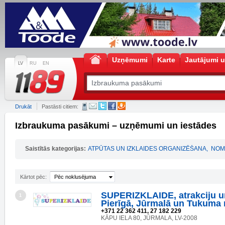
Uzņēmumi
Karte
Jautājumi u
LV
RU
EN
Drukāt
Pastāsti citiem:
Izbraukuma pasākumi – uzņēmumi un iestādes
Saistītās kategorijas:
ATPŪTAS UN IZKLAIDES ORGANIZĒŠANA
,
NOM
Kārtot pēc:
Pēc noklusējuma
SUPERIZKLAIDE, atrakciju u
1
Pierīgā, Jūrmalā un Tukuma
+371 22 362 411, 27 182 229
KĀPU IELA 80, JŪRMALA, LV-2008