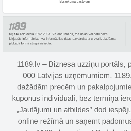
Izbraukuma pasākumi
(c) SIA TeleMedia 1992-2023. Šīs datu bāzes, tās daļas vai datu bāzē
iekļautās informācijas, vai informācijas daļas pavairošana un/vai izplatīšana
jebkādā formā stingri aizliegta.
1189.lv – Biznesa uzziņu portāls, 
000 Latvijas uzņēmumiem. 1189.lv
dažādām precēm un pakalpojumiem! 
kuponus individuāli, bez termiņa ie
„Jautājumi un atbildes” dod iespēj
online režīmā un saņemt padomus u