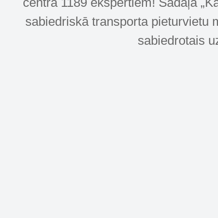
centra 1189 ekspertiem! Sadaļa „Kar
sabiedriskā transporta pieturvietu 
sabiedrotais u