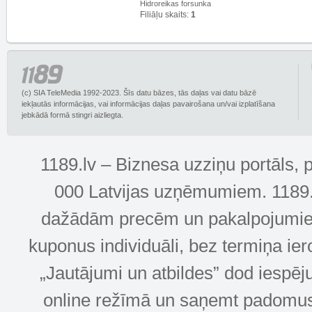
Hidroreikas forsunka
Filiāļu skaits:
1
(c) SIA TeleMedia 1992-2023. Šīs datu bāzes, tās daļas vai datu bāzē
iekļautās informācijas, vai informācijas daļas pavairošana un/vai izplatīšana
jebkādā formā stingri aizliegta.
1189.lv – Biznesa uzziņu portāls, 
000 Latvijas uzņēmumiem. 1189.lv
dažādām precēm un pakalpojumiem! 
kuponus individuāli, bez termiņa ie
„Jautājumi un atbildes” dod iespēj
online režīmā un saņemt padomus u