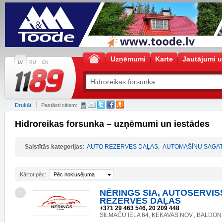
Uzņēmumi
Karte
Jautājumi u
LV
RU
EN
Drukāt
Pastāsti citiem:
Hidroreikas forsunka – uzņēmumi un iestādes
Saistītās kategorijas:
AUTO REZERVES DAĻAS
,
AUTOMAŠĪNU SAGAT
Kārtot pēc:
Pēc noklusējuma
NĒRINGS SIA, AUTOSERVIS
1
REZERVES DAĻAS
+371 29 463 546, 20 209 448
SILMAČU IELA 64, ĶEKAVAS NOV., BALDONE