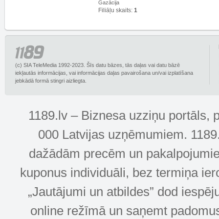
Gazācija
Filiāļu skaits:
1
(c) SIA TeleMedia 1992-2023. Šīs datu bāzes, tās daļas vai datu bāzē
iekļautās informācijas, vai informācijas daļas pavairošana un/vai izplatīšana
jebkādā formā stingri aizliegta.
1189.lv – Biznesa uzziņu portāls, 
000 Latvijas uzņēmumiem. 1189.lv
dažādām precēm un pakalpojumiem! 
kuponus individuāli, bez termiņa ie
„Jautājumi un atbildes” dod iespēj
online režīmā un saņemt padomus u