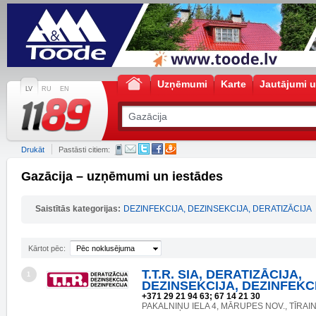
Uzņēmumi
Karte
Jautājumi u
LV
RU
EN
Drukāt
Pastāsti citiem:
Gazācija – uzņēmumi un iestādes
Saistītās kategorijas:
DEZINFEKCIJA, DEZINSEKCIJA, DERATIZĀCIJA
Kārtot pēc:
Pēc noklusējuma
T.T.R. SIA, DERATIZĀCIJA,
1
DEZINSEKCIJA, DEZINFEKC
+371 29 21 94 63; 67 14 21 30
PAKALNIŅU IELA 4, MĀRUPES NOV., TĪRAIN