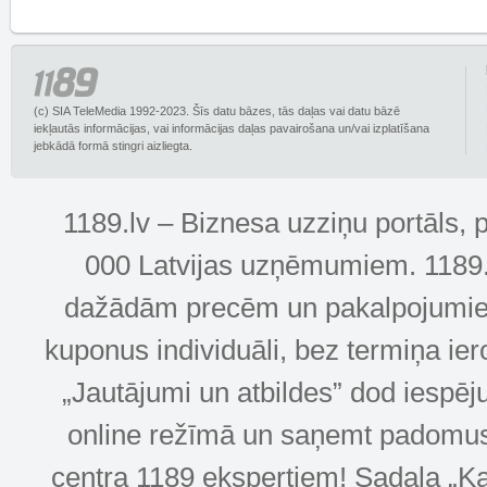
(c) SIA TeleMedia 1992-2023. Šīs datu bāzes, tās daļas vai datu bāzē
iekļautās informācijas, vai informācijas daļas pavairošana un/vai izplatīšana
jebkādā formā stingri aizliegta.
1189.lv – Biznesa uzziņu portāls, 
000 Latvijas uzņēmumiem. 1189.lv
dažādām precēm un pakalpojumiem! 
kuponus individuāli, bez termiņa ie
„Jautājumi un atbildes” dod iespēj
online režīmā un saņemt padomus u
centra 1189 ekspertiem! Sadaļa „Kar