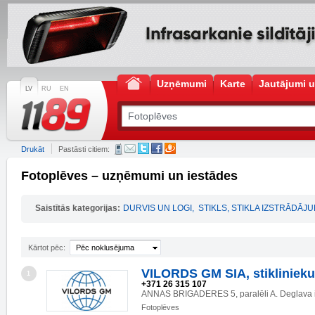
Uzņēmumi
Karte
Jautājumi u
LV
RU
EN
Drukāt
Pastāsti citiem:
Fotoplēves – uzņēmumi un iestādes
Saistītās kategorijas:
DURVIS UN LOGI
,
STIKLS, STIKLA IZSTRĀDĀJU
Kārtot pēc:
Pēc noklusējuma
VILORDS GM SIA, stiklinieku
1
+371 26 315 107
ANNAS BRIGADERES 5, paralēli A. Deglava i
Fotoplēves