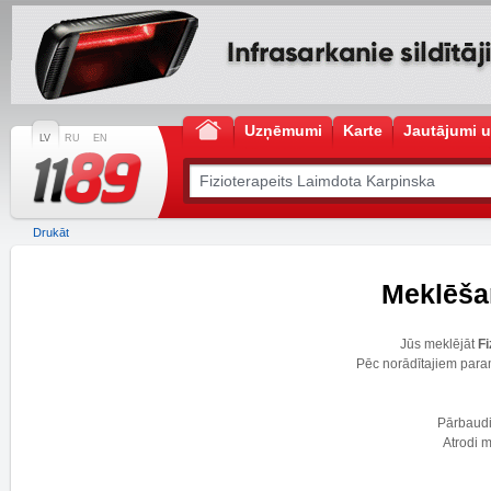
Uzņēmumi
Karte
Jautājumi u
LV
RU
EN
Drukāt
Meklēšan
Jūs meklējāt
F
Pēc norādītajiem para
Pārbaudie
Atrodi m