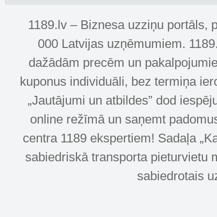
1189.lv – Biznesa uzziņu portāls, 
000 Latvijas uzņēmumiem. 1189.lv
dažādām precēm un pakalpojumiem! 
kuponus individuāli, bez termiņa ie
„Jautājumi un atbildes” dod iespēj
online režīmā un saņemt padomus u
centra 1189 ekspertiem! Sadaļa „Kar
sabiedriskā transporta pieturvietu 
sabiedrotais u