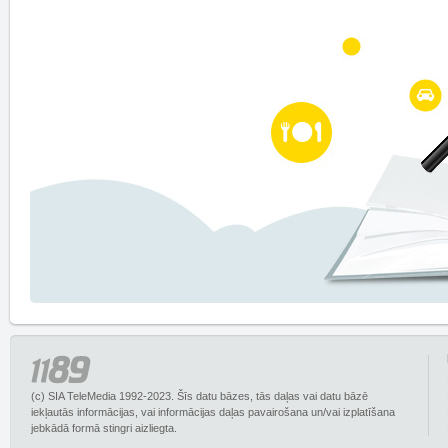
(c) SIA TeleMedia 1992-2023. Šīs datu bāzes, tās daļas vai datu bāzē
iekļautās informācijas, vai informācijas daļas pavairošana un/vai izplatīšana
jebkādā formā stingri aizliegta.