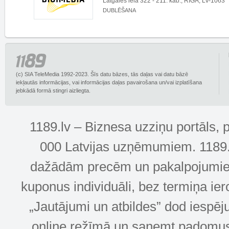
Latgales iela 322 - 211. kab., RĪGA, LV-1063
DUBLĒŠANA
(c) SIA TeleMedia 1992-2023. Šīs datu bāzes, tās daļas vai datu bāzē
iekļautās informācijas, vai informācijas daļas pavairošana un/vai izplatīšana
jebkādā formā stingri aizliegta.
1189.lv – Biznesa uzziņu portāls, 
000 Latvijas uzņēmumiem. 1189.lv
dažādām precēm un pakalpojumiem! 
kuponus individuāli, bez termiņa ie
„Jautājumi un atbildes” dod iespēj
online režīmā un saņemt padomus u