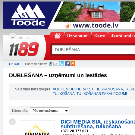
Uzņēmumi
Karte
Jautājumi u
LV
RU
EN
Drukāt
Pastāsti citiem:
DUBLĒŠANA – uzņēmumi un iestādes
Saistītās kategorijas:
AUDIO, VIDEO IERAKSTI
,
IESKAŅOŠANA
,
REKL
TULKOŠANA, TULKOŠANAS PAKALPOJUMI
Kārtot pēc:
Pēc noklusējuma
DIGI MEDIA SIA, ieskaņošan
1
subtitrēšana, tulkošana
+371 20 377 021