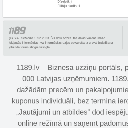
Dīzeļsūkņi
Filiāļu skaits:
1
(c) SIA TeleMedia 1992-2023. Šīs datu bāzes, tās daļas vai datu bāzē
iekļautās informācijas, vai informācijas daļas pavairošana un/vai izplatīšana
jebkādā formā stingri aizliegta.
1189.lv – Biznesa uzziņu portāls, 
000 Latvijas uzņēmumiem. 1189.lv
dažādām precēm un pakalpojumiem! 
kuponus individuāli, bez termiņa ie
„Jautājumi un atbildes” dod iespēj
online režīmā un saņemt padomus u