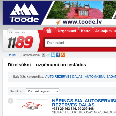
Uzņēmumi
Karte
Jautājumi u
LV
RU
EN
Drukāt
Pastāsti citiem:
Dīzeļsūkņi – uzņēmumi un iestādes
Saistītās kategorijas:
AUTO REZERVES DAĻAS
,
AUTOMAŠĪNU SAGAT
Kārtot pēc:
Pēc noklusējuma
NĒRINGS SIA, AUTOSERVIS
1
REZERVES DAĻAS
+371 29 463 546, 20 209 448
SILMAČU IELA 64, ĶEKAVAS NOV., BALDONE