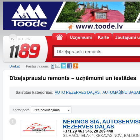
Uzņēmumi
Karte
Jautājumi u
LV
RU
EN
Drukāt
Pastāsti citiem:
Dīzeļsprauslu remonts – uzņēmumi un iestādes
Saistītās kategorijas:
AUTO REZERVES DAĻAS
,
AUTOMAŠĪNU SAGAT
Kārtot pēc:
Pēc noklusējuma
NĒRINGS SIA, AUTOSERVIS
1
REZERVES DAĻAS
+371 29 463 546, 20 209 448
SILMAČU IELA 64, ĶEKAVAS NOV., BALDONE