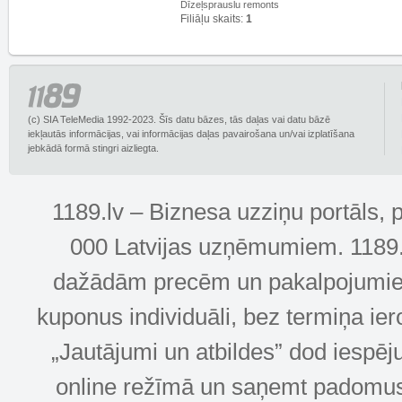
Dīzeļsprauslu remonts
Filiāļu skaits:
1
(c) SIA TeleMedia 1992-2023. Šīs datu bāzes, tās daļas vai datu bāzē
iekļautās informācijas, vai informācijas daļas pavairošana un/vai izplatīšana
jebkādā formā stingri aizliegta.
1189.lv – Biznesa uzziņu portāls, 
000 Latvijas uzņēmumiem. 1189.lv
dažādām precēm un pakalpojumiem! 
kuponus individuāli, bez termiņa ie
„Jautājumi un atbildes” dod iespēj
online režīmā un saņemt padomus u