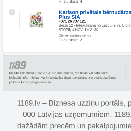
Filiāļu skaits:
4
Karlson privātais bērnudārzs
2
Plus SIA
+371 26 737 121
Bērzu 12 - Iebraukšana no Lazdu ielas, Ulb
STOPIŅU NOV., LV-2130
Dienas aprūpes centrs
Filiāļu skaits:
2
(c) SIA TeleMedia 1992-2023. Šīs datu bāzes, tās daļas vai datu bāzē
iekļautās informācijas, vai informācijas daļas pavairošana un/vai izplatīšana
jebkādā formā stingri aizliegta.
1189.lv – Biznesa uzziņu portāls, 
000 Latvijas uzņēmumiem. 1189.lv
dažādām precēm un pakalpojumiem! 