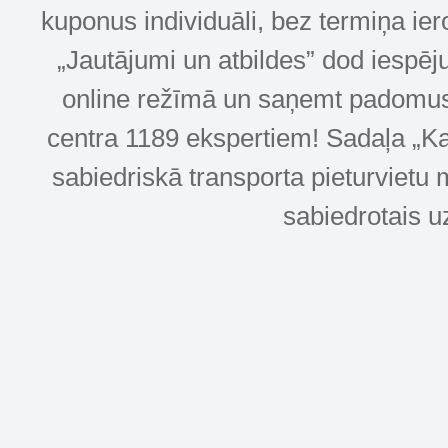
kuponus individuāli, bez termiņa ie
„Jautājumi un atbildes” dod iespēj
online režīmā un saņemt padomus u
centra 1189 ekspertiem! Sadaļa „Kar
sabiedriskā transporta pieturvietu 
sabiedrotais u