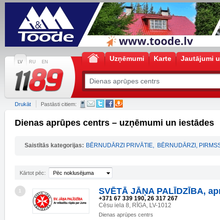
Uzņēmumi
Karte
Jautājumi u
LV
RU
EN
Drukāt
Pastāsti citiem:
Dienas aprūpes centrs – uzņēmumi un iestādes
Saistītās kategorijas:
BĒRNUDĀRZI PRIVĀTIE
,
BĒRNUDĀRZI, PIRMSS
Kārtot pēc:
Pēc noklusējuma
SVĒTĀ JĀŅA PALĪDZĪBA, ap
1
+371 67 339 190, 26 317 267
Cēsu iela 8, RĪGA, LV-1012
Dienas aprūpes centrs