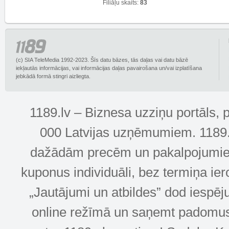
Filiāļu skaits:
83
(c) SIA TeleMedia 1992-2023. Šīs datu bāzes, tās daļas vai datu bāzē
iekļautās informācijas, vai informācijas daļas pavairošana un/vai izplatīšana
jebkādā formā stingri aizliegta.
1189.lv – Biznesa uzziņu portāls, 
000 Latvijas uzņēmumiem. 1189.lv
dažādām precēm un pakalpojumiem! 
kuponus individuāli, bez termiņa ie
„Jautājumi un atbildes” dod iespēj
online režīmā un saņemt padomus u