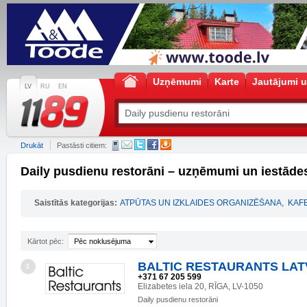
Uzņēmumi
Karte
Jautājumi u
LV
RU
EN
Drukāt
Pastāsti citiem:
Daily pusdienu restorāni – uzņēmumi un iestāde
Saistītās kategorijas:
ATPŪTAS UN IZKLAIDES ORGANIZĒŠANA
,
KAF
Kārtot pēc:
Pēc noklusējuma
BALTIC RESTAURANTS LATV
1
+371 67 205 599
Elizabetes iela 20, RĪGA, LV-1050
Daily pusdienu restorāni