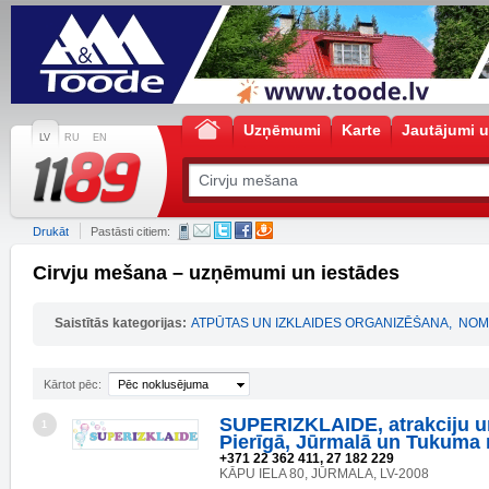
Uzņēmumi
Karte
Jautājumi u
LV
RU
EN
Drukāt
Pastāsti citiem:
Cirvju mešana – uzņēmumi un iestādes
Saistītās kategorijas:
ATPŪTAS UN IZKLAIDES ORGANIZĒŠANA
,
NOM
Kārtot pēc:
Pēc noklusējuma
SUPERIZKLAIDE, atrakciju u
1
Pierīgā, Jūrmalā un Tukuma
+371 22 362 411, 27 182 229
KĀPU IELA 80, JŪRMALA, LV-2008