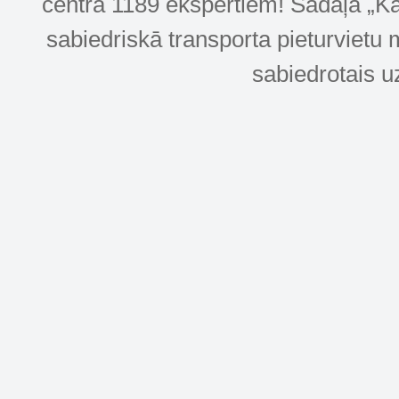
centra 1189 ekspertiem! Sadaļa „Kar
sabiedriskā transporta pieturvietu 
sabiedrotais u