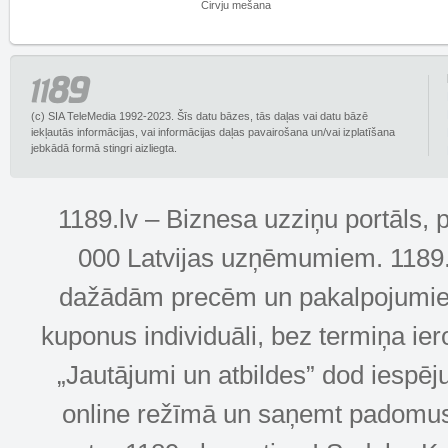
Cirvju mešana
(c) SIA TeleMedia 1992-2023. Šīs datu bāzes, tās daļas vai datu bāzē
iekļautās informācijas, vai informācijas daļas pavairošana un/vai izplatīšana
jebkādā formā stingri aizliegta.
1189.lv – Biznesa uzziņu portāls, 
000 Latvijas uzņēmumiem. 1189.lv
dažādām precēm un pakalpojumiem! 
kuponus individuāli, bez termiņa ie
„Jautājumi un atbildes” dod iespēj
online režīmā un saņemt padomus u