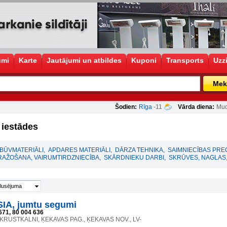
umi
Karte
Jautājumi un atbildes
Kuponi
Transports
Uzz
Mek
Šodien:
Rīga
-11
Vārda diena:
Mud
 iestādes
BŪVMATERIĀLI
,
APDARES MATERIĀLI
,
DĀRZA TEHNIKA
,
SAIMNIECĪBAS PRE
RAŽOŠANA, VAIRUMTIRDZNIECĪBA
,
SKĀRDNIEKU DARBI
,
SKRŪVES, NAGLAS,
lusējuma
IA, jumtu segumi
671, 80 004 636
 KRUSTKALNI, ĶEKAVAS PAG., ĶEKAVAS NOV., LV-