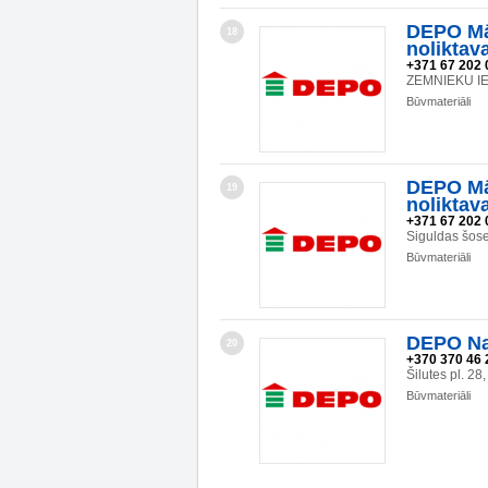
DEPO Mā
18
noliktav
+371 67 202 
ZEMNIEKU IEL
Būvmateriāli
DEPO Mā
19
noliktav
+371 67 202 
Siguldas šos
Būvmateriāli
DEPO Na
20
+370 370 46 
Šilutes pl. 2
Būvmateriāli