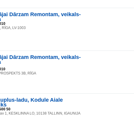
jai Dārzam Remontam, veikals-
a
010
6, RĪGA, LV-1003
jai Dārzam Remontam, veikals-
a
010
ROSPEKTS 3B, RĪGA
plus-ladu, Kodule Aiale
iks
500 50
änav 1, KESKLINNA LO, 10138 TALLINN, IGAUNIJA