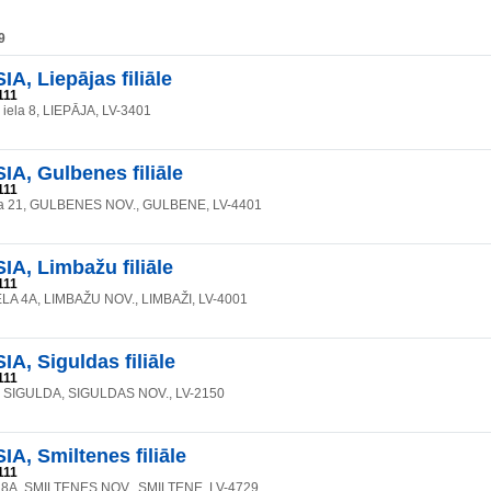
9
A, Liepājas filiāle
111
 iela 8, LIEPĀJA, LV-3401
A, Gulbenes filiāle
111
la 21, GULBENES NOV., GULBENE, LV-4401
A, Limbažu filiāle
111
LA 4A, LIMBAŽU NOV., LIMBAŽI, LV-4001
A, Siguldas filiāle
111
2, SIGULDA, SIGULDAS NOV., LV-2150
A, Smiltenes filiāle
111
 28A, SMILTENES NOV., SMILTENE, LV-4729