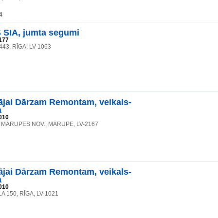
4
SIA, jumta segumi
177
 443, RĪGA, LV-1063
jai Dārzam Remontam, veikals-
a
010
2, MĀRUPES NOV., MĀRUPE, LV-2167
jai Dārzam Remontam, veikals-
a
010
A 150, RĪGA, LV-1021