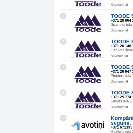
Būvmateriāli
TOODE SI
7
+371 28 664 
Spartaka iel
Būvmateriāli
TOODE SI
8
+371 26 146 
Lietuvas šos
Būvmateriāli
TOODE SI
9
+371 26 647 
Pionieru iel
Būvmateriāli
TOODE SI
10
+371 25 774 
Saules iela 
Būvmateriāli
Kompānij
11
segumi,
+371 671395
Rustēnu iela 