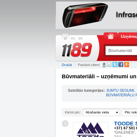
Uzņēm
LV
RU
EN
Drukāt
Pastāsti citiem:
Būvmateriāli – uzņēmumi un
Saistītās kategorijas:
JUMTU SEGUMI
,
BŪVMATERIĀLU 
Kārtot pēc:
Atrašanās vieta
Pēc nok
TOODE S
1
+371 67 501 
"GAILENES",