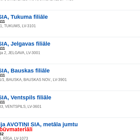
A, Tukuma filiāle
111
a 1, TUKUMS, LV-3101
A, Jelgavas filiāle
111
eja 2, JELGAVA, LV-3001
A, Bauskas filiāle
111
a 1/1, BAUSKA, BAUSKAS NOV., LV-3901
A, Ventspils filiāle
111
133, VENTSPILS, LV-3601
a AVOTIŅI SIA, metāla jumtu
būvmateriāli
32
1, RĪGA, LV-1073