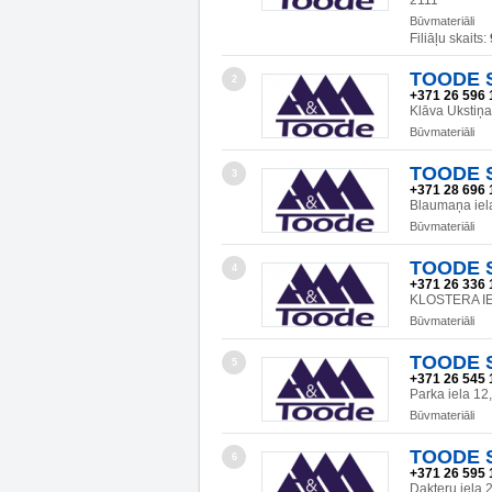
2111
Būvmateriāli
Filiāļu skaits:
TOODE SI
2
+371 26 596 
Klāva Ukstiņa
Būvmateriāli
TOODE SI
3
+371 28 696 
Blaumaņa ie
Būvmateriāli
TOODE SI
4
+371 26 336 
KLOSTERA IE
Būvmateriāli
TOODE SI
5
+371 26 545 
Parka iela 1
Būvmateriāli
TOODE SI
6
+371 26 595 
Dakteru iela