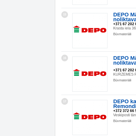
DEPO Mā
15
noliktav
+371 67 202 
Krasta iela 3
Būvmateriāli
DEPO Mā
16
noliktav
+371 67 202 
KURZEMES P
Būvmateriāli
DEPO kau
17
Remond
+372 372 66 
Veskiposti t
Būvmateriāli