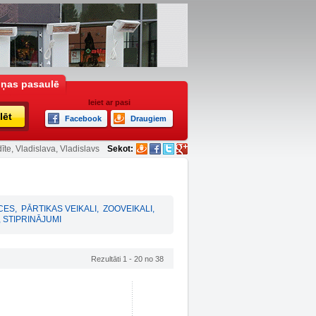
iņas pasaulē
Ieiet ar pasi
lēt
Facebook
Draugiem
īte, Vladislava, Vladislavs
Sekot:
CES
,
PĀRTIKAS VEIKALI
,
ZOOVEIKALI
,
 STIPRINĀJUMI
Rezultāti 1 - 20 no 38