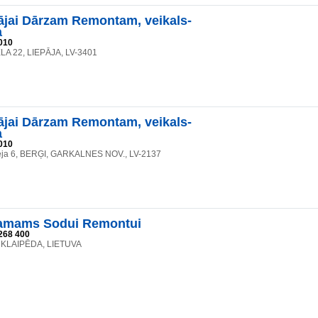
jai Dārzam Remontam, veikals-
a
010
A 22, LIEPĀJA, LV-3401
jai Dārzam Remontam, veikals-
a
010
eja 6, BERĢI, GARKALNES NOV., LV-2137
mams Sodui Remontui
268 400
8, KLAIPĒDA, LIETUVA