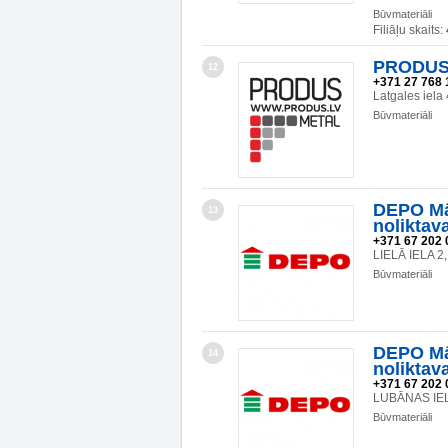
Būvmateriāli
Filiāļu skaits:
PRODUS 
12
+371 27 768 
Latgales iela
Būvmateriāli
DEPO Mā
13
noliktav
+371 67 202 
LIELĀ IELA 
Būvmateriāli
DEPO Mā
14
noliktav
+371 67 202 
LUBĀNAS IEL
Būvmateriāli