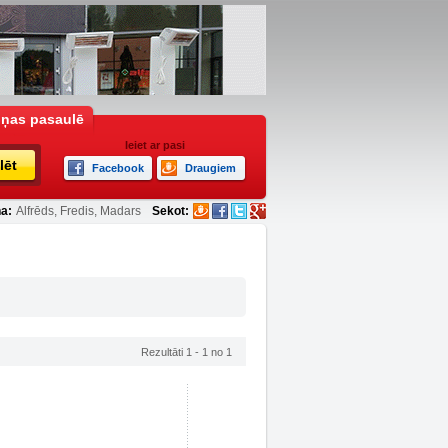
iņas pasaulē
Ieiet ar pasi
lēt
Facebook
Draugiem
a:
Alfrēds, Fredis, Madars
Sekot:
Rezultāti 1 - 1 no 1