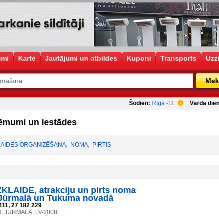
umi
Karte
Jautājumi un atbildes
Kuponi
Transports
Uzz
Mek
Šodien:
Rīga
-11
Vārda dien
ēmumi un iestādes
LAIDES ORGANIZĒŠANA
,
NOMA
,
PIRTIS
LAIDE, atrakciju un pirts noma
 Jūrmalā un Tukuma novadā
411, 27 182 229
0, JŪRMALA, LV-2008