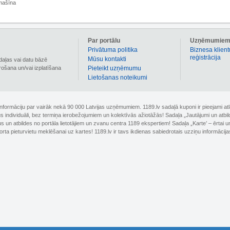
mašīna
Par portālu
Uzņēmumie
Privātuma politika
Biznesa klient
reģistrācija
Mūsu kontakti
daļas vai datu bāzē
irošana un/vai izplatīšana
Pieteikt uzņēmumu
Lietošanas noteikumi
 informāciju par vairāk nekā 90 000 Latvijas uzņēmumiem. 1189.lv sadaļā kuponi ir pieejami
nus individuāli, bez termiņa ierobežojumiem un kolektīvās ažiotāžās! Sadaļa „Jautājumi un atbi
un atbildes no portāla lietotājiem un zvanu centra 1189 ekspertiem! Sadaļa „Karte’ – ērtai un
orta pieturvietu meklēšanai uz kartes! 1189.lv ir tavs ikdienas sabiedrotais uzziņu informācija