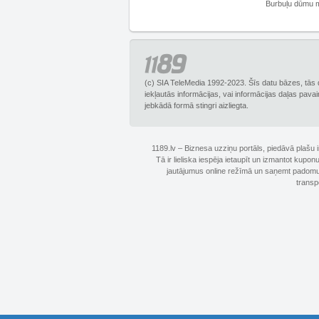
Burbuļu dūmu 
(c) SIA TeleMedia 1992-2023. Šīs datu bāzes, tās 
iekļautās informācijas, vai informācijas daļas pava
jebkādā formā stingri aizliegta.
1189.lv – Biznesa uzziņu portāls, piedāvā plašu
Tā ir lieliska iespēja ietaupīt un izmantot kupo
jautājumus online režīmā un saņemt padomus 
transp