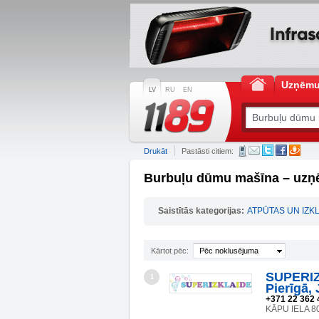
Uzņēm
LV
RU
EN
Drukāt
Pastāsti citiem:
Burbuļu dūmu mašīna – uzņ
Saistītās kategorijas:
ATPŪTAS UN IZK
Kārtot pēc:
Pēc noklusējuma
SUPERIZK
1
Pierīgā,
+371 22 362 
KĀPU IELA 8