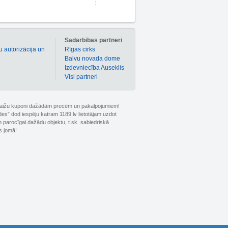
m
Sadarbības partneri
u autorizācija un
Rīgas cirks
Balvu novada dome
Izdevniecība Auseklis
Visi partneri
 atlaižu kuponi dažādām precēm un pakalpojumiem!
ldes” dod iespēju katram 1189.lv lietotājam uzdot
 parocīgai dažādu objektu, t.sk. sabiedriskā
s jomā!