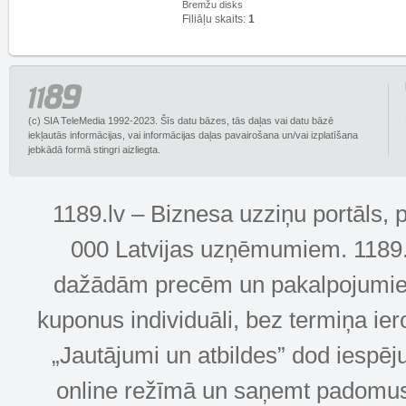
Bremžu disks
Filiāļu skaits:
1
(c) SIA TeleMedia 1992-2023. Šīs datu bāzes, tās daļas vai datu bāzē
iekļautās informācijas, vai informācijas daļas pavairošana un/vai izplatīšana
jebkādā formā stingri aizliegta.
1189.lv – Biznesa uzziņu portāls, 
000 Latvijas uzņēmumiem. 1189.lv
dažādām precēm un pakalpojumiem! 
kuponus individuāli, bez termiņa ie
„Jautājumi un atbildes” dod iespēj
online režīmā un saņemt padomus u