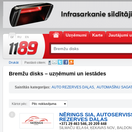
Uzņēmumi
Karte
Jautājumi u
LV
RU
EN
Drukāt
Pastāsti citiem:
Bremžu disks – uzņēmumi un iestādes
Saistītās kategorijas:
AUTO REZERVES DAĻAS
,
AUTOMAŠĪNU SAGAT
Kārtot pēc:
Pēc noklusējuma
NĒRINGS SIA, AUTOSERVIS
1
REZERVES DAĻAS
+371 29 463 546, 20 209 448
SILMAČU IELA 64, ĶEKAVAS NOV., BALDONE