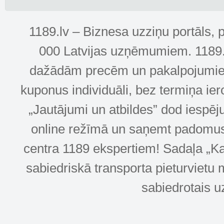
1189.lv – Biznesa uzziņu portāls, 
000 Latvijas uzņēmumiem. 1189.lv
dažādām precēm un pakalpojumiem! 
kuponus individuāli, bez termiņa ie
„Jautājumi un atbildes” dod iespēj
online režīmā un saņemt padomus u
centra 1189 ekspertiem! Sadaļa „Kar
sabiedriskā transporta pieturvietu 
sabiedrotais u