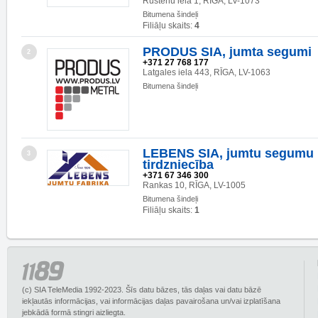
Rustēnu iela 1, RĪGA, LV-1073
Bitumena šindeļi
Filiāļu skaits:
4
PRODUS SIA, jumta segumi
2
+371 27 768 177
Latgales iela 443, RĪGA, LV-1063
Bitumena šindeļi
LEBENS SIA, jumtu segumu 
3
tirdzniecība
+371 67 346 300
Rankas 10, RĪGA, LV-1005
Bitumena šindeļi
Filiāļu skaits:
1
(c) SIA TeleMedia 1992-2023. Šīs datu bāzes, tās daļas vai datu bāzē
iekļautās informācijas, vai informācijas daļas pavairošana un/vai izplatīšana
jebkādā formā stingri aizliegta.