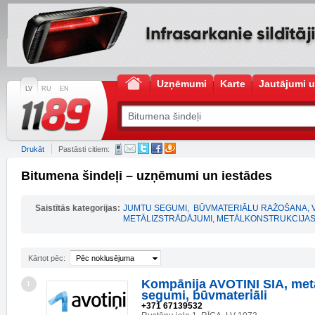
Uzņēmumi
Karte
Jautājumi u
LV
RU
EN
Drukāt
Pastāsti citiem:
Bitumena šindeļi – uzņēmumi un iestādes
Saistītās kategorijas:
JUMTU SEGUMI
,
BŪVMATERIĀLU RAŽOŠANA, 
METĀLIZSTRĀDĀJUMI, METĀLKONSTRUKCIJA
Kārtot pēc:
Pēc noklusējuma
Kompānija AVOTIŅI SIA, met
1
segumi, būvmateriāli
+371 67139532