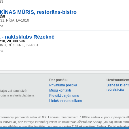
83
ĶĪNAS MŪRIS, restorāns-bistro
158
 31, RĪGA, LV-1010
ana
- naktsklubs Rēzeknē
218, 28 308 594
ela 8, RĒZEKNE, LV-4601
ana
Par portālu
Uzņēmumie
Privātuma politika
Biznesa klient
reģistrācija
Mūsu kontakti
daļas vai datu bāzē
irošana un/vai izplatīšana
Pieteikt uzņēmumu
Lietošanas noteikumi
 informāciju par vairāk nekā 90 000 Latvijas uzņēmumiem. 1189.lv sadaļā kuponi ir pieejami
nus individuāli, bez termiņa ierobežojumiem un kolektīvās ažiotāžās! Sadaļa „Jautājumi un atbi
un atbildes no portāla lietotājiem un zvanu centra 1189 ekspertiem! Sadaļa „Karte’ – ērtai un