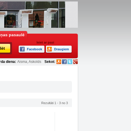
iņas pasaulē
Ieiet ar pasi
lēt
Facebook
Draugiem
rda diena:
Aisma, Askolds
Sekot:
Rezultāti 1 - 3 no 3