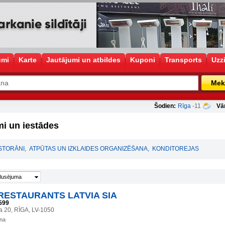
umi
Karte
Jautājumi un atbildes
Kuponi
Transports
Uzz
Mek
Šodien:
Rīga
-11
Vā
i un iestādes
STORĀNI
,
ATPŪTAS UN IZKLAIDES ORGANIZĒŠANA
,
KONDITOREJAS
lusējuma
RESTAURANTS LATVIA SIA
599
la 20, RĪGA, LV-1050
ana