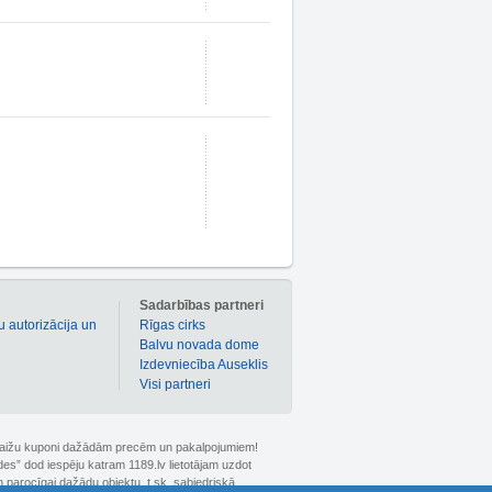
m
Sadarbības partneri
u autorizācija un
Rīgas cirks
Balvu novada dome
Izdevniecība Auseklis
Visi partneri
 atlaižu kuponi dažādām precēm un pakalpojumiem!
ldes” dod iespēju katram 1189.lv lietotājam uzdot
 parocīgai dažādu objektu, t.sk. sabiedriskā