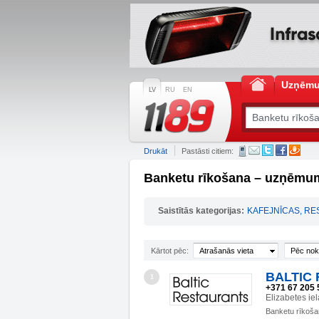
Uzņēm
LV
RU
EN
Drukāt
Pastāsti citiem:
Banketu rīkošana – uzņēmum
Saistītās kategorijas:
KAFEJNĪCAS, RE
Kārtot pēc:
Atrašanās vieta
Pēc nok
BALTIC 
1
+371 67 205 
Elizabetes ie
Banketu rīkoš