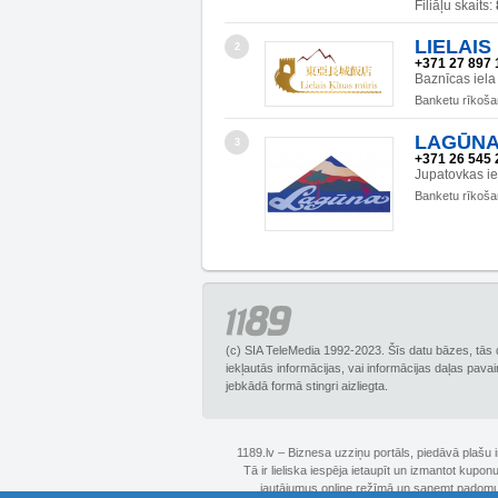
Filiāļu skaits:
LIELAIS 
2
+371 27 897 
Baznīcas iela
Banketu rīkoš
LAGŪNA 
3
+371 26 545 
Jupatovkas i
Banketu rīkoš
(c) SIA TeleMedia 1992-2023. Šīs datu bāzes, tās 
iekļautās informācijas, vai informācijas daļas pava
jebkādā formā stingri aizliegta.
1189.lv – Biznesa uzziņu portāls, piedāvā plašu
Tā ir lieliska iespēja ietaupīt un izmantot kupo
jautājumus online režīmā un saņemt padomus 