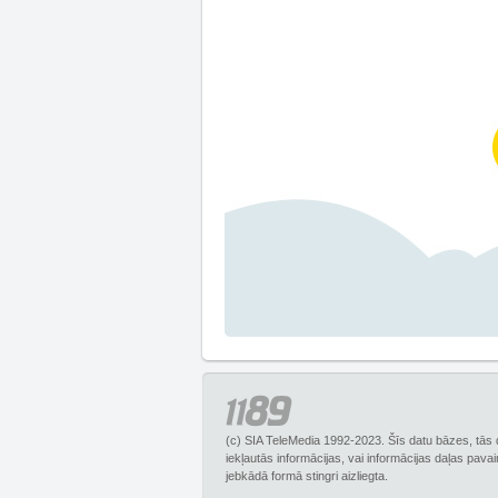
(c) SIA TeleMedia 1992-2023. Šīs datu bāzes, tās 
iekļautās informācijas, vai informācijas daļas pava
jebkādā formā stingri aizliegta.