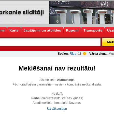
umi
Karte
Jautājumi un atbildes
Kuponi
Transports
Uzz
Mek
Šodien:
Rīga
-11
Vārda diena:
Mud
Meklēšanai nav rezultātu!
Jūs meklējāt
Autotūnings
.
Pēc norādītajiem parametriem neviena kompānija netika atrasta.
Ko darīt:
Pārbaudiet uzrakstīto, vai nav kļūdas;
Atrodi meklēto, izmantojot Nozares.
Uz sākumlapu