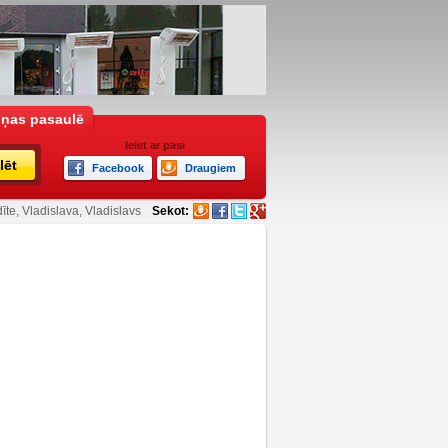
iņas pasaulē
Ieiet ar pasi
lēt
Facebook
Draugiem
īte, Vladislava, Vladislavs
Sekot: