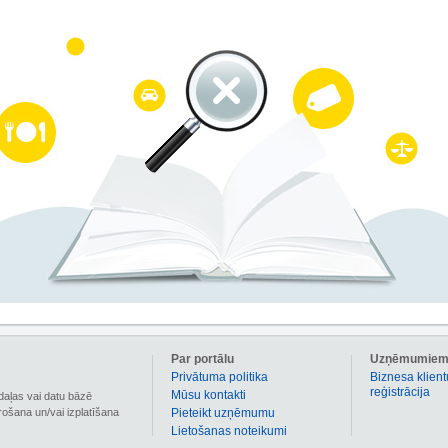
Par portālu
Uzņēmumie
Privātuma politika
Biznesa klient
reģistrācija
Mūsu kontakti
daļas vai datu bāzē
irošana un/vai izplatīšana
Pieteikt uzņēmumu
Lietošanas noteikumi