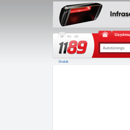
Uzņēm
LV
RU
EN
Drukāt