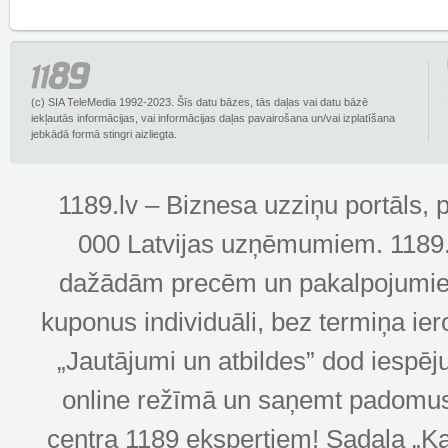
(c) SIA TeleMedia 1992-2023. Šīs datu bāzes, tās daļas vai datu bāzē
iekļautās informācijas, vai informācijas daļas pavairošana un/vai izplatīšana
jebkādā formā stingri aizliegta.
1189.lv – Biznesa uzziņu portāls, 
000 Latvijas uzņēmumiem. 1189.lv
dažādām precēm un pakalpojumiem! 
kuponus individuāli, bez termiņa ie
„Jautājumi un atbildes” dod iespēj
online režīmā un saņemt padomus u
centra 1189 ekspertiem! Sadaļa „Kar