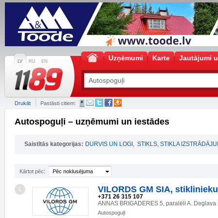
Uzņēmumi
Karte
Jautājumi u
LV
RU
EN
Drukāt
Pastāsti citiem:
Autospoguļi – uzņēmumi un iestādes
Saistītās kategorijas:
DURVIS UN LOGI
,
STIKLS, STIKLA IZSTRĀDĀJU
Kārtot pēc:
Pēc noklusējuma
VILORDS GM SIA, stiklinieku
1
+371 26 315 107
ANNAS BRIGADERES 5, paralēli A. Deglava i
Autospoguļi