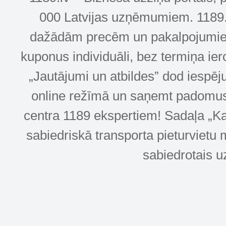
000 Latvijas uzņēmumiem. 1189.lv
dažādām precēm un pakalpojumiem! 
kuponus individuāli, bez termiņa ie
„Jautājumi un atbildes” dod iespēj
online režīmā un saņemt padomus u
centra 1189 ekspertiem! Sadaļa „Kar
sabiedriskā transporta pieturvietu 
sabiedrotais u