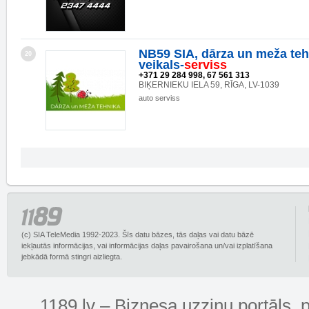
NB59 SIA, dārza un meža te
20
veikals-
serviss
+371 29 284 998, 67 561 313
BIĶERNIEKU IELA 59, RĪGA, LV-1039
auto serviss
(c) SIA TeleMedia 1992-2023. Šīs datu bāzes, tās daļas vai datu bāzē
iekļautās informācijas, vai informācijas daļas pavairošana un/vai izplatīšana
jebkādā formā stingri aizliegta.
1189.lv – Biznesa uzziņu portāls, 