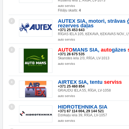
Rustēnu iela 1, RĪGA, LV-1073
auto serviss
Filiāļu skaits:
4
AUTEX SIA, motori, strāvas ģ
2
rezerves daļas
+371 25 453 643
RĪGAS IELA 105, ĶEKAVA, ĶEKAVAS NOV., L
auto serviss
AUTO
MANS SIA,
auto
gāzes
3
+371 26 675 535
Skanstes iela 2/3, RĪGA, LV-1013
auto serviss
AIRTEX SIA, tentu
serviss
4
+371 25 460 854
GRAUDU IELA 55, RĪGA, LV-1058
auto serviss
HIDROTEHNIKA SIA
5
+371 67 114 004, 29 144 521
Dzirkaļu iela 39, RĪGA, LV-1057
auto serviss