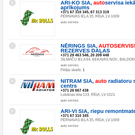
ARI-KO SIA,
auto
servisa iek
6
aprīkojums
+371 67 310 345, 67 313 319
PĒRNAVAS IELA 35, RĪGA, LV-1009
auto serviss
NĒRINGS SIA,
AUTO
SERVIS
7
REZERVES DAĻAS
+371 29 463 546, 20 209 448
SILMAČU IELA 64, ĶEKAVAS NOV., BALDONE
auto serviss
Filiāļu skaits:
1
NITRAM SIA,
auto
radiatoru 
8
centrs
+371 26 667 438
Lubānas iela 133, RĪGA, LV-1021
auto serviss
ARI-VI SIA, riepu remontmate
9
+371 67 310 345
PĒRNAVAS IELA 35, RĪGA, LV-1009
auto serviss