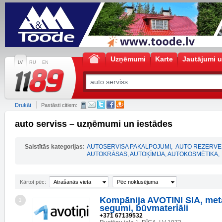
Uzņēmumi
Karte
Jautājumi u
LV
RU
EN
Drukāt
Pastāsti citiem:
auto serviss – uzņēmumi un iestādes
Saistītās kategorijas:
AUTOSERVISA PAKALPOJUMI
,
AUTO REZERVE
AUTOKRĀSAS, AUTOĶĪMIJA, AUTOKOSMĒTIKA
,
Kārtot pēc:
Atrašanās vieta
Pēc noklusējuma
Kompānija AVOTIŅI SIA, met
1
segumi, būvmateriāli
+371 67139532