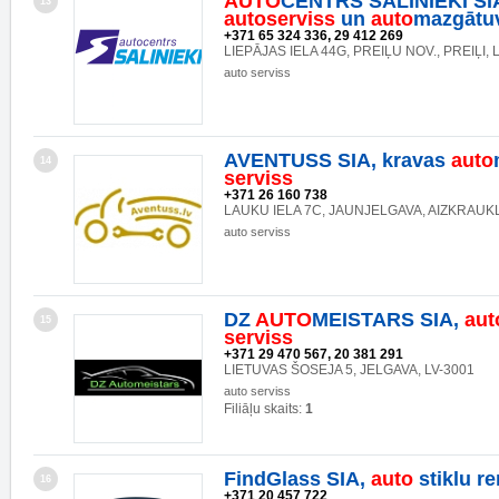
AUTO
CENTRS SALINIEKI SI
13
auto
serviss
un
auto
mazgātuv
+371 65 324 336, 29 412 269
LIEPĀJAS IELA 44G, PREIĻU NOV., PREIĻI, 
auto serviss
AVENTUSS SIA, kravas
auto
14
serviss
+371 26 160 738
LAUKU IELA 7C, JAUNJELGAVA, AIZKRAUK
auto serviss
DZ
AUTO
MEISTARS SIA,
aut
15
serviss
+371 29 470 567, 20 381 291
LIETUVAS ŠOSEJA 5, JELGAVA, LV-3001
auto serviss
Filiāļu skaits:
1
FindGlass SIA,
auto
stiklu r
16
+371 20 457 722