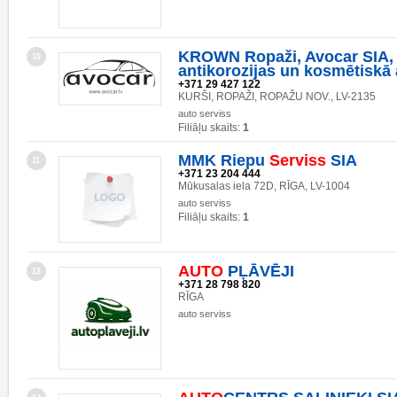
KROWN Ropaži, Avocar SIA
10
antikorozijas un kosmētiskā
+371 29 427 122
KURŠI, ROPAŽI, ROPAŽU NOV., LV-2135
auto serviss
Filiāļu skaits:
1
MMK Riepu
Serviss
SIA
11
+371 23 204 444
Mūkusalas iela 72D, RĪGA, LV-1004
auto serviss
Filiāļu skaits:
1
AUTO
PĻĀVĒJI
12
+371 28 798 820
RĪGA
auto serviss