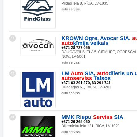
Pildas iela 8, RĪGA, LV-1035
auto serviss
KROWN Ogre, Avocar SIA,
a
17
auto
ķīmija veikals
+371 28 727 055
DAUGAVPILS IELA 5, CIEMUPE, OGRESGAL
NOV., LV-5001
auto serviss
LM
Auto
SIA,
auto
dīleris un 
18
auto
serviss
Talsos
+371 63 291 270, 63 291 741
Dundagas 61, TALSI, LV-3201
auto serviss
MMK Riepu
Serviss
SIA
19
+371 26 265 050
Biķernieku iela 121, RĪGA, LV-1021
auto serviss