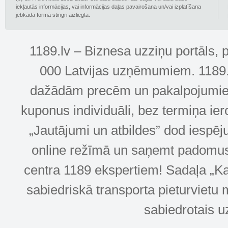
iekļautās informācijas, vai informācijas daļas pavairošana un/vai izplatīšana
jebkādā formā stingri aizliegta.
1189.lv – Biznesa uzziņu portāls, 
000 Latvijas uzņēmumiem. 1189.lv
dažādām precēm un pakalpojumiem! 
kuponus individuāli, bez termiņa ie
„Jautājumi un atbildes” dod iespēj
online režīmā un saņemt padomus u
centra 1189 ekspertiem! Sadaļa „Kar
sabiedriskā transporta pieturvietu 
sabiedrotais u