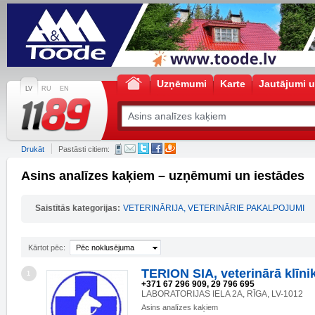
Uzņēmumi
Karte
Jautājumi u
LV
RU
EN
Drukāt
Pastāsti citiem:
Asins analīzes kaķiem – uzņēmumi un iestādes
Saistītās kategorijas:
VETERINĀRIJA, VETERINĀRIE PAKALPOJUMI
Kārtot pēc:
Pēc noklusējuma
TERION SIA, veterinārā klīni
1
+371 67 296 909, 29 796 695
LABORATORIJAS IELA 2A, RĪGA, LV-1012
Asins analīzes kaķiem