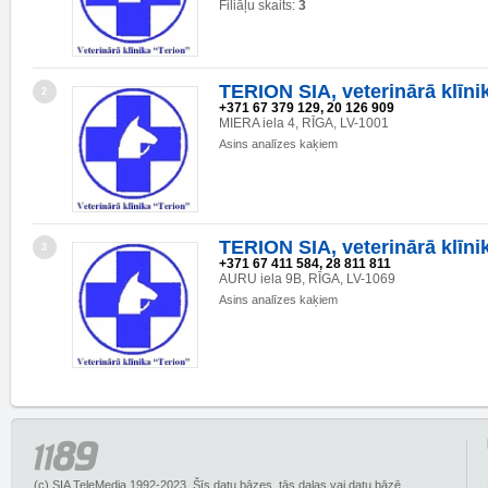
Filiāļu skaits:
3
TERION SIA, veterinārā klīni
2
+371 67 379 129, 20 126 909
MIERA iela 4, RĪGA, LV-1001
Asins analīzes kaķiem
TERION SIA, veterinārā klīni
3
+371 67 411 584, 28 811 811
AURU iela 9B, RĪGA, LV-1069
Asins analīzes kaķiem
(c) SIA TeleMedia 1992-2023. Šīs datu bāzes, tās daļas vai datu bāzē