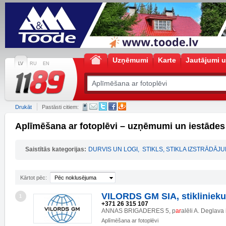
Uzņēmumi
Karte
Jautājumi u
LV
RU
EN
Drukāt
Pastāsti citiem:
Aplīmēšana ar fotoplēvi – uzņēmumi un iestādes
Saistītās kategorijas:
DURVIS UN LOGI
,
STIKLS, STIKLA IZSTRĀDĀJU
Kārtot pēc:
Pēc noklusējuma
VILORDS GM SIA, stiklinieku
1
+371 26 315 107
ANNAS BRIGADERES 5, p
ar
alēli A. Deglava
Aplīmēšana ar fotoplēvi