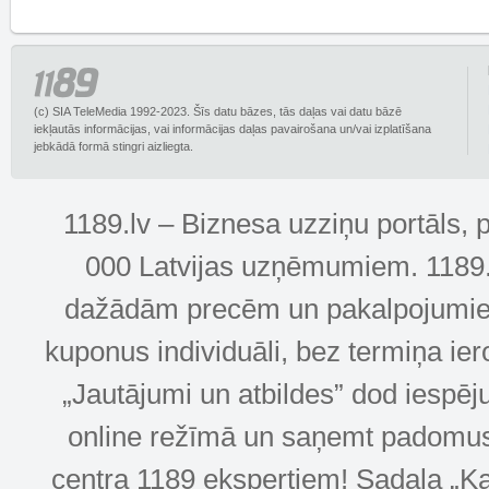
(c) SIA TeleMedia 1992-2023. Šīs datu bāzes, tās daļas vai datu bāzē
iekļautās informācijas, vai informācijas daļas pavairošana un/vai izplatīšana
jebkādā formā stingri aizliegta.
1189.lv – Biznesa uzziņu portāls, 
000 Latvijas uzņēmumiem. 1189.lv
dažādām precēm un pakalpojumiem! 
kuponus individuāli, bez termiņa ie
„Jautājumi un atbildes” dod iespēj
online režīmā un saņemt padomus u
centra 1189 ekspertiem! Sadaļa „Kar