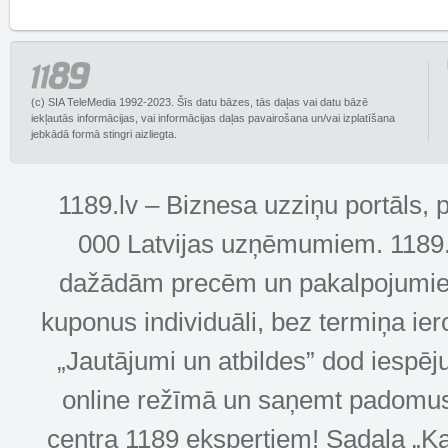
(c) SIA TeleMedia 1992-2023. Šīs datu bāzes, tās daļas vai datu bāzē
iekļautās informācijas, vai informācijas daļas pavairošana un/vai izplatīšana
jebkādā formā stingri aizliegta.
1189.lv – Biznesa uzziņu portāls, 
000 Latvijas uzņēmumiem. 1189.lv
dažādām precēm un pakalpojumiem! 
kuponus individuāli, bez termiņa ie
„Jautājumi un atbildes” dod iespēj
online režīmā un saņemt padomus u
centra 1189 ekspertiem! Sadaļa „Kar