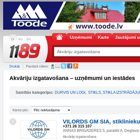
Uzņēmumi
Karte
Jautājumi u
LV
RU
EN
Drukāt
Pastāsti citiem:
Akvāriju izgatavošana – uzņēmumi un iestādes
Saistītās kategorijas:
DURVIS UN LOGI
,
STIKLS, STIKLA IZSTRĀDĀJU
Kārtot pēc:
Pēc noklusējuma
VILORDS GM SIA, stiklinieku
1
+371 26 315 107
ANNAS BRIGADERES 5, paralēli A. Deglava i
Akvāriju izgatavošana