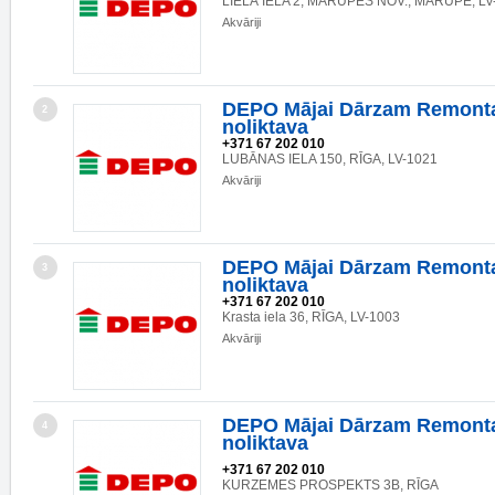
LIELĀ IELA 2, MĀRUPES NOV., MĀRUPE, LV
Akvāriji
DEPO Mājai Dārzam Remonta
2
noliktava
+371 67 202 010
LUBĀNAS IELA 150, RĪGA, LV-1021
Akvāriji
DEPO Mājai Dārzam Remonta
3
noliktava
+371 67 202 010
Krasta iela 36, RĪGA, LV-1003
Akvāriji
DEPO Mājai Dārzam Remonta
4
noliktava
+371 67 202 010
KURZEMES PROSPEKTS 3B, RĪGA