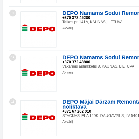
DEPO Namams Sodui Remon
11
+370 372 45280
Taikos pr. 141A, KAUNAS, LIETUVA
Akvāriji
DEPO Namams Sodui Remon
12
+370 372 48800
Vakarinis aplinkkelis 8, KAUNAS, LIETUVA
Akvāriji
DEPO Mājai Dārzam Remonta
13
noliktava
+371 67 202 010
STACIJAS IELA 129K, DAUGAVPILS, LV-540
Akvāriji