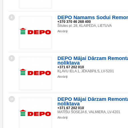
DEPO Namams Sodui Remon
8
+370 370 46 268 400
Šilutes pl. 28, KLAIPĒDA, LIETUVA
Akvāriji
DEPO Mājai Dārzam Remonta
9
noliktava
+371 67 202 010
KĻAVU IELA 1, JĒKABPILS, LV-5201
Akvāriji
DEPO Mājai Dārzam Remonta
10
noliktava
+371 67 202 010
MATĪŠU ŠOSEJA 6, VALMIERA, LV-4201
Akvāriji