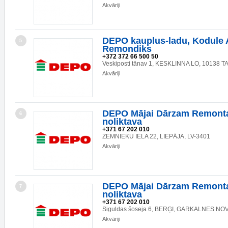
Akvāriji
DEPO kauplus-ladu, Kodule 
5
Remondiks
+372 372 66 500 50
Veskiposti tänav 1, KESKLINNA LO, 10138 
Akvāriji
DEPO Mājai Dārzam Remonta
6
noliktava
+371 67 202 010
ZEMNIEKU IELA 22, LIEPĀJA, LV-3401
Akvāriji
DEPO Mājai Dārzam Remonta
7
noliktava
+371 67 202 010
Siguldas šoseja 6, BERĢI, GARKALNES NOV.
Akvāriji