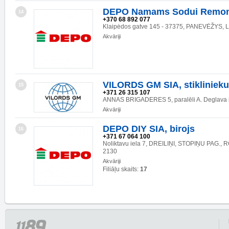
DEPO Namams Sodui Remon
14
+370 68 892 077
Klaipėdos gatve 145 - 37375, PANEVĖŽYS, 
Akvāriji
VILORDS GM SIA, stiklinieku
15
+371 26 315 107
ANNAS BRIGADERES 5, paralēli A. Deglava i
Akvāriji
DEPO DIY SIA, birojs
16
+371 67 064 100
Noliktavu iela 7, DREILIŅI, STOPIŅU PAG., 
2130
Akvāriji
Filiāļu skaits:
17