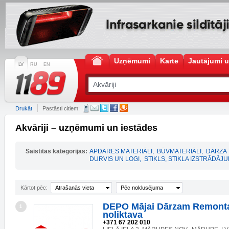
Uzņēmumi
Karte
Jautājumi u
LV
RU
EN
Drukāt
Pastāsti citiem:
Akvāriji – uzņēmumi un iestādes
Saistītās kategorijas:
APDARES MATERIĀLI
,
BŪVMATERIĀLI
,
DĀRZA 
DURVIS UN LOGI
,
STIKLS, STIKLA IZSTRĀDĀJU
Kārtot pēc:
Atrašanās vieta
Pēc noklusējuma
DEPO Mājai Dārzam Remonta
1
noliktava
+371 67 202 010