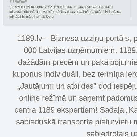
(c) SIA TeleMedia 1992-2023. Šīs datu bāzes, tās daļas vai datu bāzē
iekļautās informācijas, vai informācijas daļas pavairošana un/vai izplatīšana
jebkādā formā stingri aizliegta.
1189.lv – Biznesa uzziņu portāls, 
000 Latvijas uzņēmumiem. 1189.lv
dažādām precēm un pakalpojumiem! 
kuponus individuāli, bez termiņa ie
„Jautājumi un atbildes” dod iespēj
online režīmā un saņemt padomus u
centra 1189 ekspertiem! Sadaļa „Kar
sabiedriskā transporta pieturvietu 
sabiedrotais u