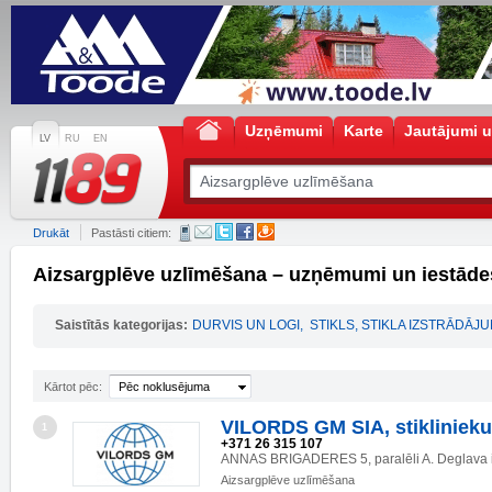
Uzņēmumi
Karte
Jautājumi u
LV
RU
EN
Drukāt
Pastāsti citiem:
Aizsargplēve uzlīmēšana – uzņēmumi un iestāde
Saistītās kategorijas:
DURVIS UN LOGI
,
STIKLS, STIKLA IZSTRĀDĀJU
Kārtot pēc:
Pēc noklusējuma
VILORDS GM SIA, stiklinieku
1
+371 26 315 107
ANNAS BRIGADERES 5, paralēli A. Deglava i
Aizsargplēve uzlīmēšana