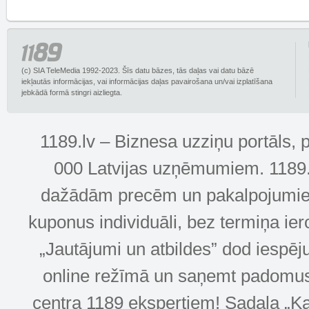
(c) SIA TeleMedia 1992-2023. Šīs datu bāzes, tās daļas vai datu bāzē
iekļautās informācijas, vai informācijas daļas pavairošana un/vai izplatīšana
jebkādā formā stingri aizliegta.
1189.lv – Biznesa uzziņu portāls, 
000 Latvijas uzņēmumiem. 1189.lv
dažādām precēm un pakalpojumiem! 
kuponus individuāli, bez termiņa ie
„Jautājumi un atbildes” dod iespēj
online režīmā un saņemt padomus u
centra 1189 ekspertiem! Sadaļa „Kar