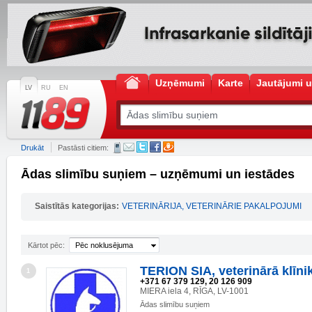
Uzņēmumi
Karte
Jautājumi u
LV
RU
EN
Drukāt
Pastāsti citiem:
Ādas slimību suņiem – uzņēmumi un iestādes
Saistītās kategorijas:
VETERINĀRIJA, VETERINĀRIE PAKALPOJUMI
Kārtot pēc:
Pēc noklusējuma
TERION SIA, veterinārā klīni
1
+371 67 379 129, 20 126 909
MIERA iela 4, RĪGA, LV-1001
Ādas slimību suņiem