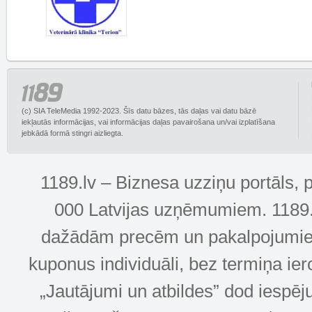
(c) SIA TeleMedia 1992-2023. Šīs datu bāzes, tās daļas vai datu bāzē
iekļautās informācijas, vai informācijas daļas pavairošana un/vai izplatīšana
jebkādā formā stingri aizliegta.
1189.lv – Biznesa uzziņu portāls, 
000 Latvijas uzņēmumiem. 1189.lv
dažādām precēm un pakalpojumiem! 
kuponus individuāli, bez termiņa ie
„Jautājumi un atbildes” dod iespēj