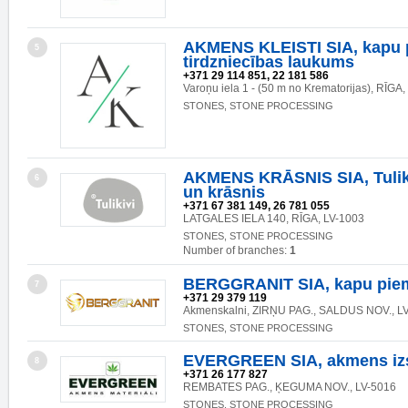
AKMENS KLEISTI SIA, kapu 
5
tirdzniecības laukums
+371 29 114 851, 22 181 586
Varoņu iela 1 - (50 m no Krematorijas), RĪGA
STONES, STONE PROCESSING
AKMENS KRĀSNIS SIA, Tuliki
6
un krāsnis
+371 67 381 149, 26 781 055
LATGALES IELA 140, RĪGA, LV-1003
STONES, STONE PROCESSING
Number of branches:
1
BERGGRANIT SIA, kapu piem
7
+371 29 379 119
Akmenskalni, ZIRŅU PAG., SALDUS NOV., L
STONES, STONE PROCESSING
EVERGREEN SIA, akmens izs
8
+371 26 177 827
REMBATES PAG., ĶEGUMA NOV., LV-5016
STONES, STONE PROCESSING