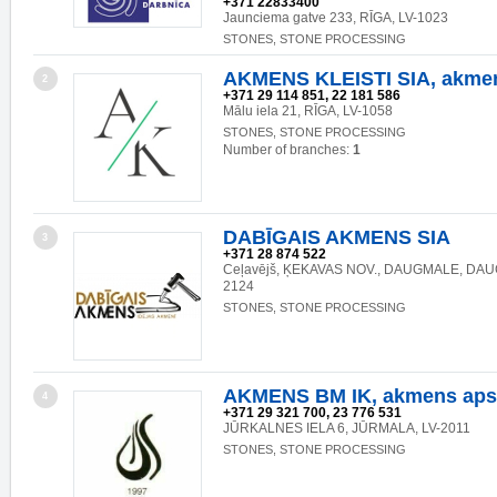
+371 22833400
Jaunciema gatve 233, RĪGA, LV-1023
STONES, STONE PROCESSING
AKMENS KLEISTI SIA, akmen
2
+371 29 114 851, 22 181 586
Mālu iela 21, RĪGA, LV-1058
STONES, STONE PROCESSING
Number of branches:
1
DABĪGAIS AKMENS SIA
3
+371 28 874 522
Ceļavējš, ĶEKAVAS NOV., DAUGMALE, DAU
2124
STONES, STONE PROCESSING
AKMENS BM IK, akmens aps
4
+371 29 321 700, 23 776 531
JŪRKALNES IELA 6, JŪRMALA, LV-2011
STONES, STONE PROCESSING