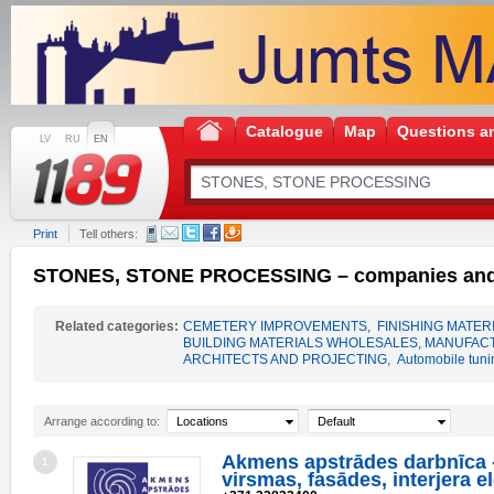
Catalogue
Map
Questions a
LV
RU
EN
Print
Tell others:
STONES, STONE PROCESSING – companies and i
Related categories:
CEMETERY IMPROVEMENTS
,
FINISHING MATER
BUILDING MATERIALS WHOLESALES, MANUFAC
ARCHITECTS AND PROJECTING
,
Automobile tuni
Arrange according to:
Locations
Default
Akmens apstrādes darbnīca 
1
virsmas, fasādes, interjera e