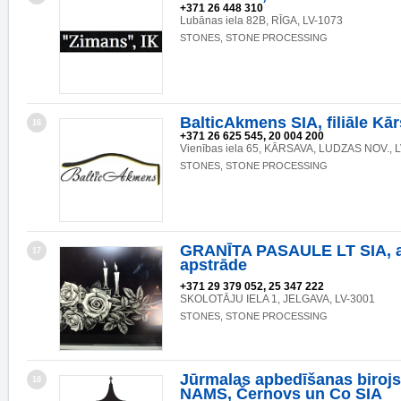
+371 26 448 310
Lubānas iela 82B, RĪGA, LV-1073
STONES, STONE PROCESSING
BalticAkmens SIA, filiāle Kā
16
+371 26 625 545, 20 004 200
Vienības iela 65, KĀRSAVA, LUDZAS NOV., 
STONES, STONE PROCESSING
GRANĪTA PASAULE LT SIA, 
17
apstrāde
+371 29 379 052, 25 347 222
SKOLOTĀJU IELA 1, JELGAVA, LV-3001
STONES, STONE PROCESSING
Jūrmalas apbedīšanas biroj
18
NAMS, Černovs un Co SIA