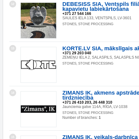
DEBESISS SIA, Ventspils fili
12
kapavietu labiekārtošana
+371 27 544 166
SAULES IELA 133, VENTSPILS, LV-3601
STONES, STONE PROCESSING
KORTE.LV SIA, mākslīgais 
13
+371 29 203 040
ZEMEŅU IELA 2, SALASPILS, SALASPILS NO
STONES, STONE PROCESSING
ZIMANS IK, akmens apstrād
14
tirdzniecība
+371 26 410 203, 26 448 310
Jaunciema gatve 114A, RĪGA, LV-1038
STONES, STONE PROCESSING
Number of branches:
1
ZIMANS IK, veikals-darbnīca
15