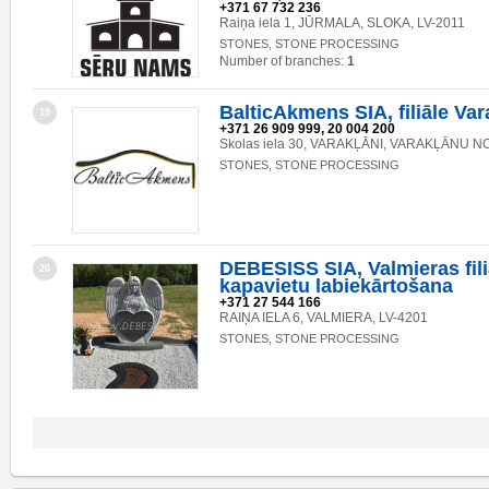
+371 67 732 236
Raiņa iela 1, JŪRMALA, SLOKA, LV-2011
STONES, STONE PROCESSING
Number of branches:
1
BalticAkmens SIA, filiāle Va
19
+371 26 909 999, 20 004 200
Skolas iela 30, VARAKĻĀNI, VARAKĻĀNU NO
STONES, STONE PROCESSING
DEBESISS SIA, Valmieras fili
20
kapavietu labiekārtošana
+371 27 544 166
RAIŅA IELA 6, VALMIERA, LV-4201
STONES, STONE PROCESSING