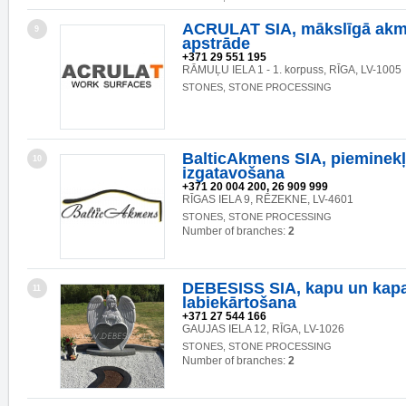
ACRULAT SIA, mākslīgā ak
9
apstrāde
+371 29 551 195
RĀMUĻU IELA 1 - 1. korpuss, RĪGA, LV-1005
STONES, STONE PROCESSING
BalticAkmens SIA, pieminek
10
izgatavošana
+371 20 004 200, 26 909 999
RĪGAS IELA 9, RĒZEKNE, LV-4601
STONES, STONE PROCESSING
Number of branches:
2
DEBESISS SIA, kapu un kapa
11
labiekārtošana
+371 27 544 166
GAUJAS IELA 12, RĪGA, LV-1026
STONES, STONE PROCESSING
Number of branches:
2