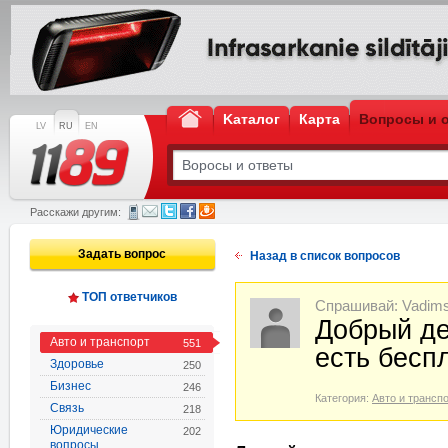
Kаталог
Карта
Вопросы и 
LV
RU
EN
Расскажи другим:
Задать вопрос
Назад в список вопросов
ТОП ответчиков
Спрашивай: Vadim
Добрый ден
Авто и транспорт
551
есть бесп
Здоровье
250
Бизнес
246
Категория:
Авто и трансп
Связь
218
Юридические
202
вопросы,