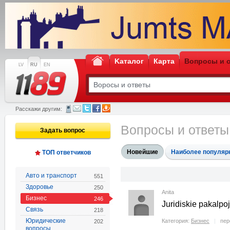
Kаталог
Карта
Вопросы и 
LV
RU
EN
Расскажи другим:
Вопросы и ответ
Задать вопрос
Новейшие
Наиболее популяр
ТОП ответчиков
Авто и транспорт
551
Здоровье
250
Anita
Бизнес
246
Juridiskie pakalpo
Связь
218
Юридические
Категория:
Бизнес
пер
202
вопросы,