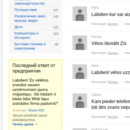
законодательство
Māris
Путешествия
147
Labdien kur var a
Развлечения, кино,
145
музыка, видео
Категория:
Бизнес
пер
Дети
122
Компьютеры и
119
Rasma
Интернет
Vēlos likvidēt Z/s
Бытовая техника и
88
электроника
Категория:
Бизнес
пер
Последний ответ от
Anita
предприятия
Labdien! vēlos uzz
Labdien! Es vēlētos
Категория:
Бизнес
пер
izveidot savam
uzņēmumam jaunu
mājaslapu. Vai kādam ir
Jeļena
kāda laba Web lapu
Kam pieder telefo
izstrādes firma padomā?
ļoti ātrs zvans nep
Отвечает:
Efumo SSC
Varam piedāvāt savus
Категория:
Бизнес
пер
pakalpojumus
Читать далее
Emil Engum