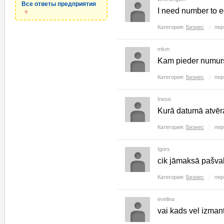
Все ответы предприятия
I need number to e
Категория:
Бизнес
пер
mkm
Kam pieder numur
Категория:
Бизнес
пер
Inese
Kurā datumā atvērā
Категория:
Бизнес
пер
Igors
cik jāmaksā pašva
Категория:
Бизнес
пер
evelina
vai kads vel izma