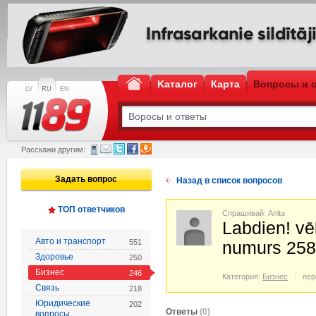
Kаталог
Карта
Вопросы и 
LV
RU
EN
Расскажи другим:
Задать вопрос
Назад в список вопросов
ТОП ответчиков
Спрашивай: Anita
Labdien! vē
Авто и транспорт
551
numurs 258
Здоровье
250
Бизнес
246
Категория:
Бизнес
пер
Связь
218
Юридические
202
Oтветы
(0)
вопросы,