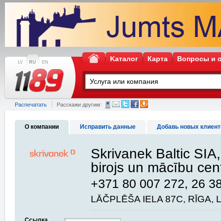
Kаталог
Карта
Вопросы и 
LV
RU
EN
Распечатать
Расскажи другим:
О компании
Исправить данные
Добавь новых клиент
Skrivanek Baltic SIA
birojs un mācību cen
+371 80 007 272, 26 3
LĀČPLĒŠA IELA 87C, RĪGA, 
Ссылка