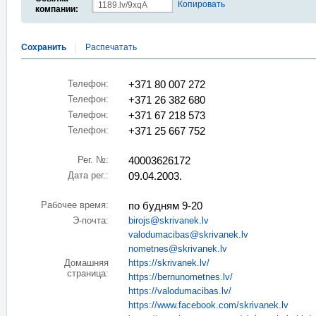
Копировать
компании:
Сохранить
Распечатать
Телефон:
+371 80 007 272
Телефон:
+371 26 382 680
Телефон:
+371 67 218 573
Телефон:
+371 25 667 752
Рег. №:
40003626172
Дата рег.:
09.04.2003.
Рабочее время:
по будням 9-20
Э-почта:
birojs@skrivanek.lv
valodumacibas@skrivanek.lv
nometnes@skrivanek.lv
Домашняя
https://skrivanek.lv/
страница:
https://bernunometnes.lv/
https://valodumacibas.lv/
https://www.facebook.com/skrivanek.lv