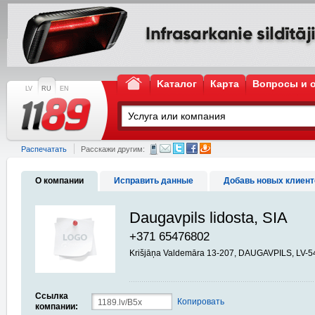
Kаталог
Карта
Вопросы и 
LV
RU
EN
Распечатать
Расскажи другим:
О компании
Исправить данные
Добавь новых клиент
Daugavpils lidosta, SIA
+371 65476802
Krišjāņa Valdemāra 13-207, DAUGAVPILS, LV-5
Ссылка
Копировать
компании: